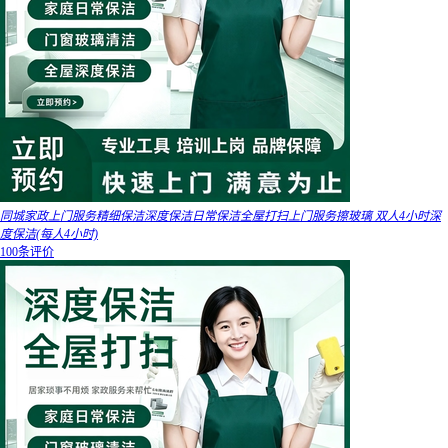
同城家政上门服务精细保洁深度保洁日常保洁全屋打扫上门服务擦玻璃 双人4小时深
度保洁(每人4小时)
100条评价