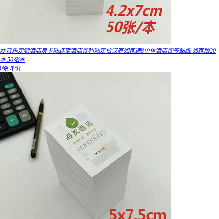
妙普乐定制酒店房卡贴连锁酒店便利贴定做汉庭如家速8单体酒店便签黏纸 如家版20
本 50张本
0条评价