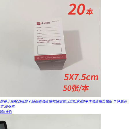
妙普乐定制酒店房卡贴连锁酒店便利贴定做汉庭如家速8单体酒店便签黏纸 华驿版20
本 50张本
0条评价