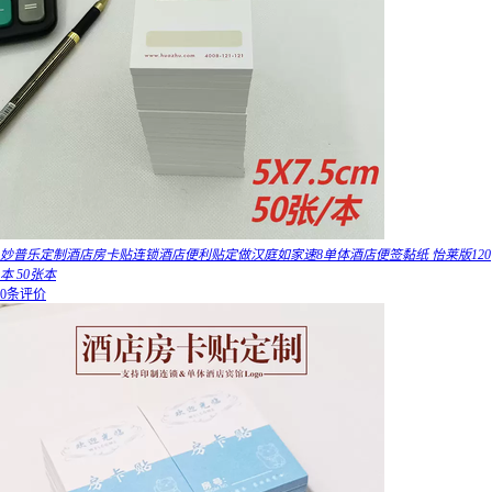
妙普乐定制酒店房卡贴连锁酒店便利贴定做汉庭如家速8单体酒店便签黏纸 怡莱版120
本 50张本
0条评价