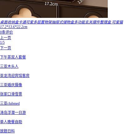
桌面收纳盒卡通可爱多层置物架抽屉式储物盒多功能玄关摆件整理盒 可爱猫
17.2*13.6*22.2cm
0条评价
上一页
1/5
下一页
下午茶双人套餐
三亚木头人
亚龙湾迎宾馆客房
三亚婚庆摄像
张家口滑雪票
三亚clubmed
涛岛浮潜一日游
单人晚餐自助
放题日料