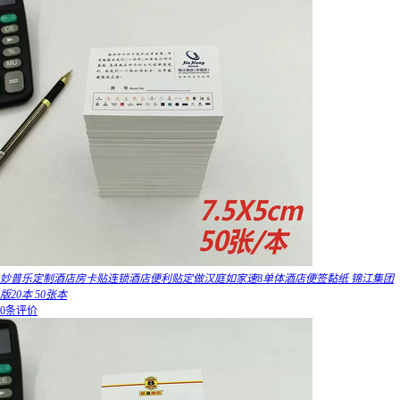
妙普乐定制酒店房卡贴连锁酒店便利贴定做汉庭如家速8单体酒店便签黏纸 锦江集团
版20本 50张本
0条评价