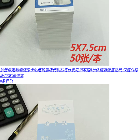
妙普乐定制酒店房卡贴连锁酒店便利贴定做汉庭如家速8单体酒店便签黏纸 汉庭白马
版20本 50张本
0条评价