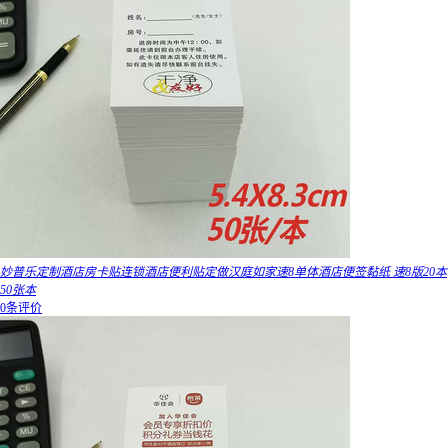
妙普乐定制酒店房卡贴连锁酒店便利贴定做汉庭如家速8单体酒店便签黏纸 速8版20本
50张本
0条评价