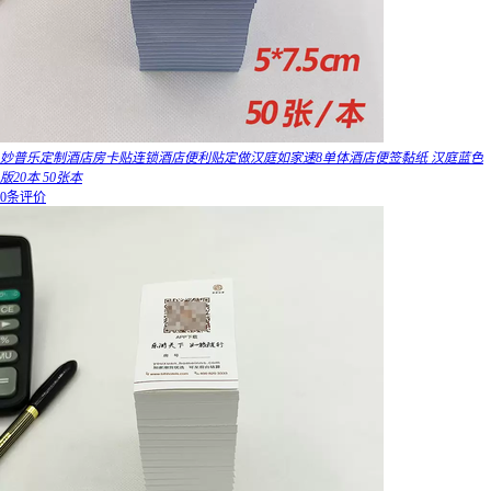
妙普乐定制酒店房卡贴连锁酒店便利贴定做汉庭如家速8单体酒店便签黏纸 汉庭蓝色
版20本 50张本
0条评价