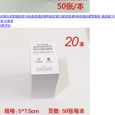
妙普乐定制酒店房卡贴连锁酒店便利贴定做汉庭如家速8单体酒店便签黏纸 海友版220
本 50张本
0条评价