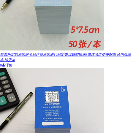
妙普乐定制酒店房卡贴连锁酒店便利贴定做汉庭如家速8单体酒店便签黏纸 通用版20
本 50张本
0条评价