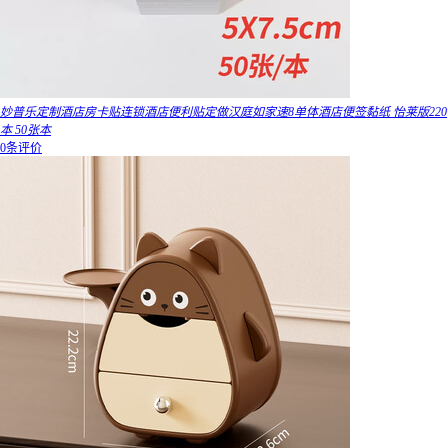
妙普乐定制酒店房卡贴连锁酒店便利贴定做汉庭如家速8单体酒店便签黏纸 怡莱版220
本 50张本
0条评价