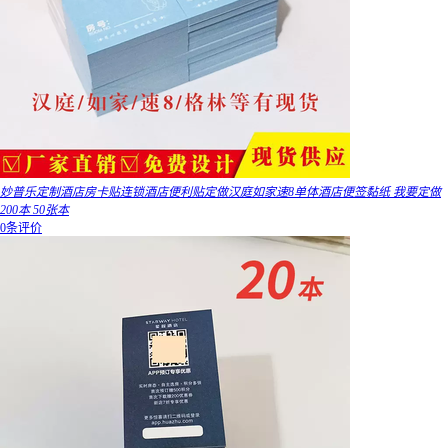
妙普乐定制酒店房卡贴连锁酒店便利贴定做汉庭如家速8单体酒店便签黏纸 我要定做
200本 50张本
0条评价