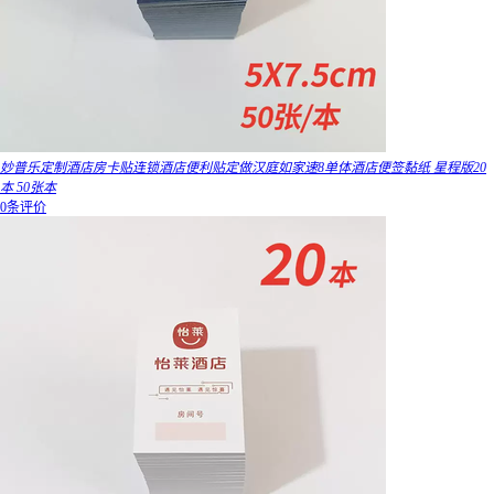
妙普乐定制酒店房卡贴连锁酒店便利贴定做汉庭如家速8单体酒店便签黏纸 星程版20
本 50张本
0条评价