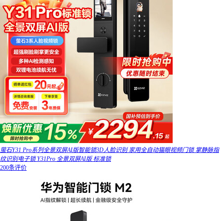
萤石Y31 Pro系列全景双屏AI版智能锁3D人脸识别 家用全自动猫眼视频门锁 掌静脉指
纹识别电子锁 Y31Pro 全景双屏AI版 标准锁
200条评价