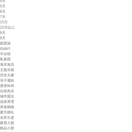
4天
5天
6天
7天
15天
15天以上
8天
9天
跟团游
自由行
半自助
私家团
海滨海岛
主题乐园
历史古建
亲子遛娃
度假休闲
自然风光
城市观光
温泉滑雪
美食购物
蜜月婚礼
名胜古迹
换票入园
精品小团