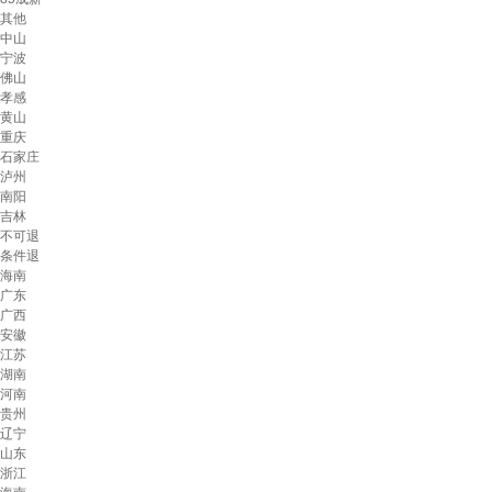
其他
中山
宁波
佛山
孝感
黄山
重庆
石家庄
泸州
南阳
吉林
不可退
条件退
海南
广东
广西
安徽
江苏
湖南
河南
贵州
辽宁
山东
浙江