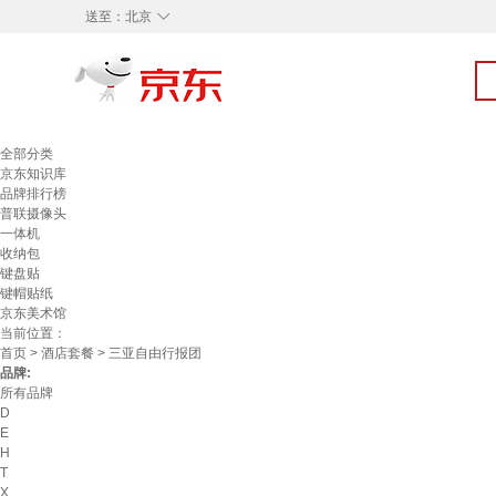
◇
送至：
北京
全部分类
京东知识库
品牌排行榜
普联摄像头
一体机
收纳包
键盘贴
键帽贴纸
京东美术馆
当前位置：
首页
>
酒店套餐
> 三亚自由行报团
品牌:
所有品牌
D
E
H
T
X