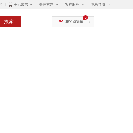
◇
◇
◇
◇
购
手机京东
关注京东
客户服务
网站导航
0
搜索
我的购物车
>