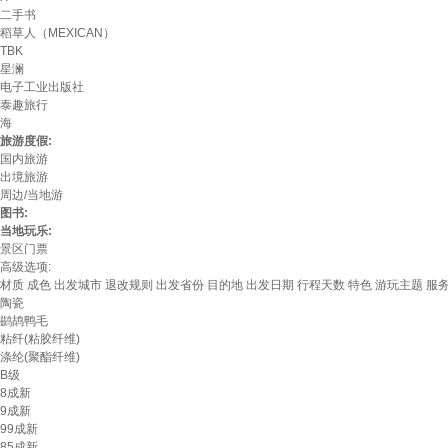
二手书
稻草人（MEXICAN）
TBK
星澜
电子工业出版社
泰趣旅行
海
旅游度假:
国内旅游
出境旅游
周边/当地游
图书:
当地玩乐:
景区门票
高级选项:
材质
成色
出发城市
退改规则
出发省份
目的地
出发日期
行程天数
特色
游玩主题
服
陶瓷
鹚鸪鸭毛
粘纤(粘胶纤维)
涤纶(聚酯纤维)
B级
8成新
9成新
99成新
85成新