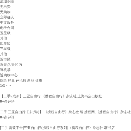
成团保障
无自费
无购物
立即确认
中文服务
电子合同
五星级
其他
四星级
三星级
其他
近市区
近景点/景区内
近机场
近购物中心
综合
销量
评论数
新品
价格
1
/
3
<
>
【二手9成新】三亚自由行 《携程自由行》杂志社 上海书店出版社
0+
条评论
二手 三亚自由行【未拆封】 《携程自由行》杂志社 编 携程网,《携程自由行》杂志社
0+
条评论
[二手 套装不全]三亚自由行(携程自由行系列)《携程自由行》杂志社 著书店