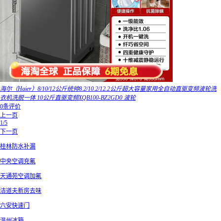
海尔（Haier）8/10/12公斤统帅8.2/10.2/12.2公斤超大容量家用全自动直驱变频波轮洗
衣机洗脱一体 10公斤直驱变频XQB100-BZ2GD0 波轮
0条评价
上一页
1/5
下一页
桂林防水补漏
中央空调充氟
天通苑空调加氟
洁道夫新房去味
六安快速门
温州冰箱