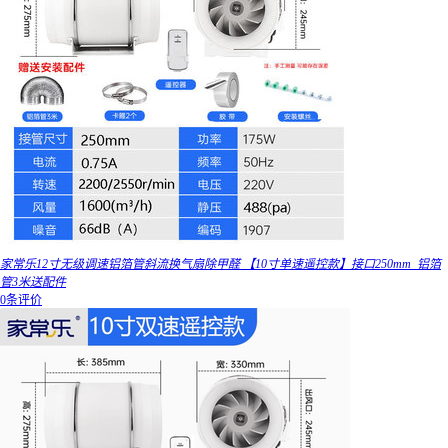
家常乐12寸无级调速铝箔管斜流换气扇除甲醛 【10寸单速遥控款】接口250mm_铝箔
管3米送配件
0条评价