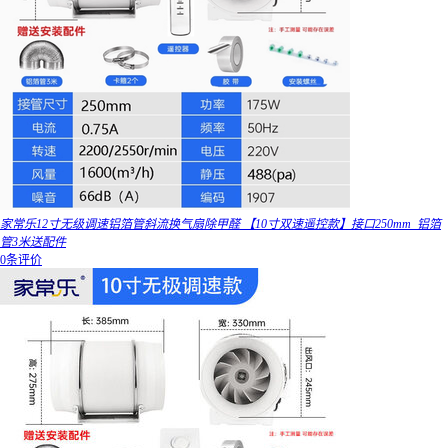
家常乐12寸无级调速铝箔管斜流换气扇除甲醛 【10寸双速遥控款】接口250mm_铝箔
管3米送配件
0条评价