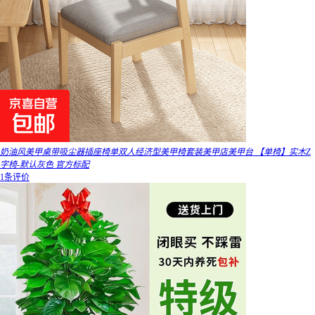
奶油风美甲桌带吸尘器插座椅单双人经济型美甲椅套装美甲店美甲台 【单椅】实木Z
字椅-默认灰色 官方标配
1条评价