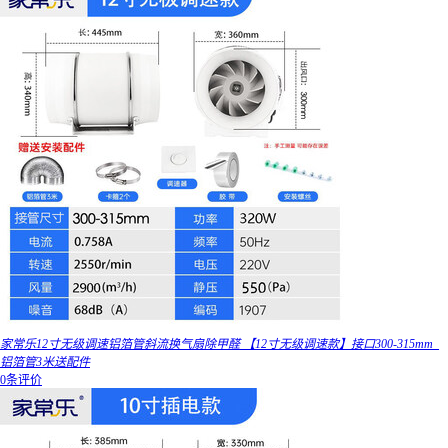
家常乐12寸无级调速铝箔管斜流换气扇除甲醛 【12寸无级调速款】接口300-315mm_
铝箔管3米送配件
0条评价