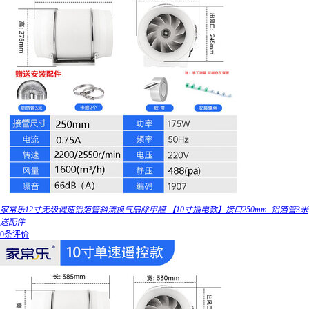
家常乐12寸无级调速铝箔管斜流换气扇除甲醛 【10寸插电款】接口250mm_铝箔管3米
送配件
0条评价