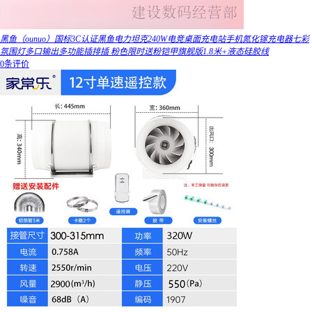
黑鱼（ounuo）国标3C认证黑鱼电力坦克240W电竞桌面充电站手机氮化镓充电器七彩
氛围灯多口输出多功能插排插 粉色限时送粉铠甲旗舰版1.8米+液态硅胶线
0条评价