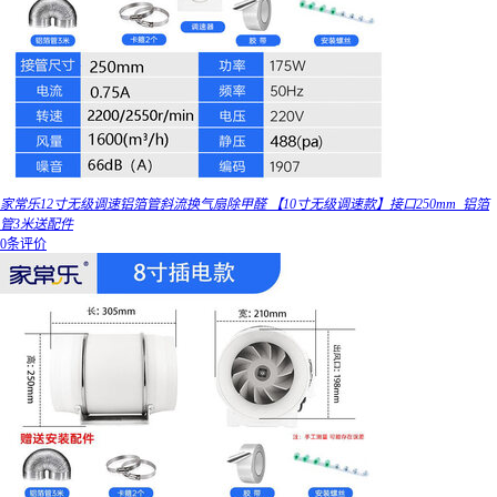
家常乐12寸无级调速铝箔管斜流换气扇除甲醛 【10寸无级调速款】接口250mm_铝箔
管3米送配件
0条评价