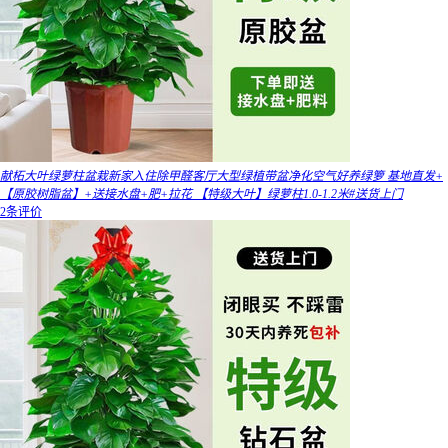
献柘大叶绿萝柱盆栽新家入住除甲醛客厅大型绿植带盆净化空气好养绿箩 基地直发+
【原胶树脂盆】+送接水盘+肥+拉花 【特级大叶】绿萝柱1.0-1.2米#送货上门
2条评价