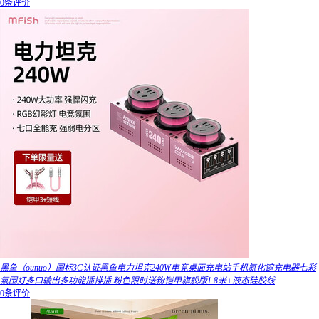
0条评价
黑鱼（ounuo）国标3C认证黑鱼电力坦克240W电竞桌面充电站手机氮化镓充电器七彩
氛围灯多口输出多功能插排插 粉色限时送粉铠甲旗舰版1.8米+液态硅胶线
0条评价