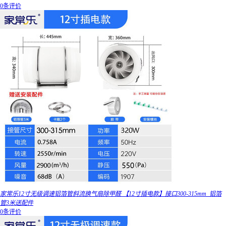
0条评价
家常乐12寸无级调速铝箔管斜流换气扇除甲醛 【12寸插电款】接口300-315mm_铝箔
管3米送配件
0条评价