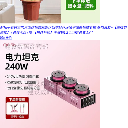
献柘平安树室内大型绿植盆栽客厅四季好养活吸甲吸醛植物老桩 基地直发+【原胶树
脂盆】+送接水盘+肥 【精选特级】平安树1.2-1.4米#送货上门
0条评价