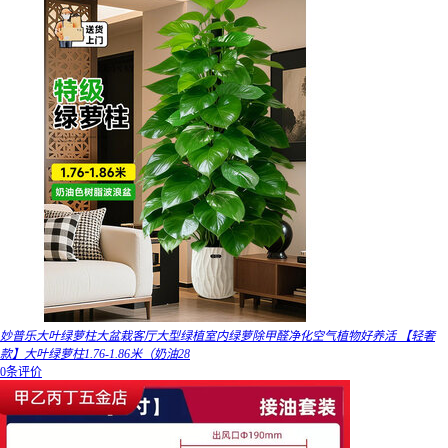
妙普乐大叶绿萝柱大盆栽客厅大型绿植室内绿萝除甲醛净化空气植物好养活 【轻奢
款】大叶绿萝柱1.76-1.86米（奶油28
0条评价