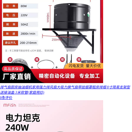
排气扇厨房抽油烟机家用强力排风扇大吸力换气扇带拢烟罩租房排烟 8寸简易支架型
送接油盒-3米软管(家庭用灶)
0条评价