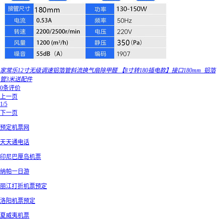
家常乐12寸无级调速铝箔管斜流换气扇除甲醛 【8寸转180插电款】接口180mm_铝箔
管3米送配件
0条评价
上一页
1/5
下一页
预定机票网
天天通电话
印尼巴厘岛机票
纳帕一日游
丽江打折机票预定
洛阳机票预定
夏威夷机票