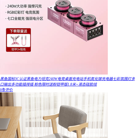
黑鱼国标3C认证黑鱼电力坦克240W电竞桌面充电站手机氮化镓充电器七彩氛围灯多
口输出多功能插排插 粉色限时送粉铠甲版1.8米+液态硅胶线
0条评价