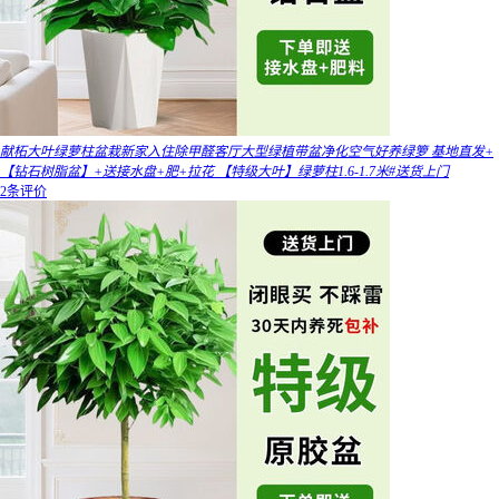
献柘大叶绿萝柱盆栽新家入住除甲醛客厅大型绿植带盆净化空气好养绿箩 基地直发+
【钻石树脂盆】+送接水盘+肥+拉花 【特级大叶】绿萝柱1.6-1.7米#送货上门
2条评价