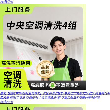
200条评价
喜灿【挂机/中央/柜机空调清洗】洗空调清洗挂机/中央/立式柜机方形圆形 高温蒸汽杀
菌消毒 拆洗/免拆洗 空调任洗 中央空调清洗4组 下单后联系客服预约清洗时间
200条评价