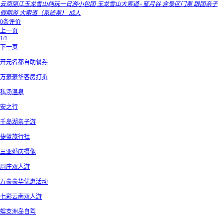
云南丽江玉龙雪山纯玩一日游小包团 玉龙雪山大索道+蓝月谷 含景区门票 跟团亲子
假期游 大索道（系统票） 成人
0条评价
上一页
1/1
下一页
开元名都自助餐券
万豪豪华客房打折
私汤温泉
安之行
千岛湖亲子游
捷蓝旅行社
三亚婚庆摄像
周庄双人游
万豪豪华优惠活动
七彩云南双人游
蜈支洲岛自驾