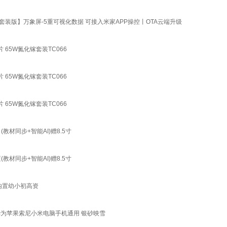
 【套装版】万象屏-5重可视化数据 可接入米家APP操控丨OTA云端升级
 65W氮化镓套装TC066
 65W氮化镓套装TC066
 65W氮化镓套装TC066
材同步+智能AI)赠8.5寸
材同步+智能AI)赠8.5寸
内置幼小初高资
用华为苹果索尼小米电脑手机通用 银砂映雪