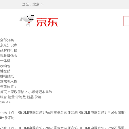
◇
送至：
北京
全部分类
京东知识库
品牌排行榜
普联摄像头
一体机
收纳包
键盘贴
键帽贴纸
京东美术馆
当前位置：
首页
>
家政保洁
> 小米笔记本重装
综合
销量
评论数
新品
价格
1
/
4
<
>
小米（MI）REDMI电脑音箱2Pro超重低音蓝牙音箱 REDMI 电脑音箱2 Pro(金属银)
0+
条评论
小米（MI）REDMI电脑音箱2Pro超重低音蓝牙音箱 REDMI 电脑音箱2 Pro(石墨黑)