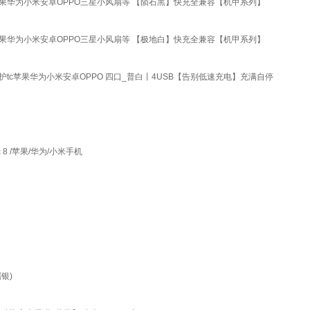
苹果华为小米安卓OPPO三星小风扇等 【陨石黑】快充全兼容【机甲系列】
苹果华为小米安卓OPPO三星小风扇等 【极地白】快充全兼容【机甲系列】
护tc苹果华为小米安卓OPPO 四口_普白丨4USB【告别低速充电】充满自停
8 /苹果/华为/小米手机
属银)