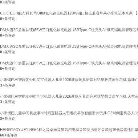
0+
条评论
CUKTECH酷态科10号Ultra氮化镓充电器120W四口快充兼容苹果小米笔记本米家
0+
条评论
DM大迈3C多重认证(65W三口氮化镓充电器USBType-C快充头A+级高端电源管理芯片
0+
条评论
DM大迈3C多重认证(65W三口氮化镓充电器USBType-C快充头A+级高端电源管理芯片
0+
条评论
DM大迈3C多重认证(65W三口氮化镓充电器USBType-C快充头A+级高端电源管理芯片
0+
条评论
小米锅巴AI智能闹钟时间宝机器人儿童2026新款玩具语音对话早教英语学习机 珍珠白(教
3+
条评论
小米锅巴AI智能闹钟时间宝机器人儿童2026新款玩具语音对话早教英语学习机 天空蓝(教
3+
条评论
小米锅巴儿童学习机故事ai时间宝机器人思维机早教智能闹钟玩具 G3时间宝机器人[
3+
条评论
HENGYAOYUEYING柏林之音桌面音箱高档电脑音箱便携蓝牙音箱超重低音炮适
60+
条评论