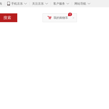
◇
◇
◇
◇
购
手机京东
关注京东
客户服务
网站导航
0
搜索
我的购物车
>