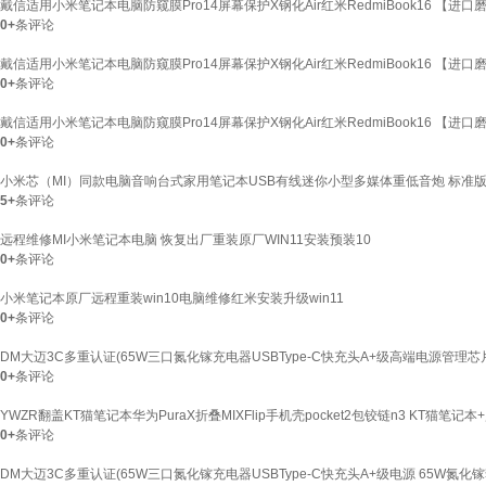
戴信适用小米笔记本电脑防窥膜Pro14屏幕保护X钢化Air红米RedmiBook16 【进口磨
0+
条评论
戴信适用小米笔记本电脑防窥膜Pro14屏幕保护X钢化Air红米RedmiBook16 【进口磨
0+
条评论
戴信适用小米笔记本电脑防窥膜Pro14屏幕保护X钢化Air红米RedmiBook16 【进口磨
0+
条评论
小米芯（MI）同款电脑音响台式家用笔记本USB有线迷你小型多媒体重低音炮 标准
5+
条评论
远程维修MI小米笔记本电脑 恢复出厂重装原厂WIN11安装预装10
0+
条评论
小米笔记本原厂远程重装win10电脑维修红米安装升级win11
0+
条评论
DM大迈3C多重认证(65W三口氮化镓充电器USBType-C快充头A+级高端电源管理芯片
0+
条评论
YWZR翻盖KT猫笔记本华为PuraX折叠MIXFlip手机壳pocket2包铰链n3 KT猫笔记本
0+
条评论
DM大迈3C多重认证(65W三口氮化镓充电器USBType-C快充头A+级电源 65W氮化镓