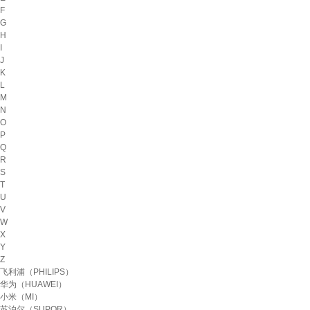
F
G
H
I
J
K
L
M
N
O
P
Q
R
S
T
U
V
W
X
Y
Z
飞利浦（PHILIPS）
华为（HUAWEI）
小米（MI）
苏泊尔（SUPOR）