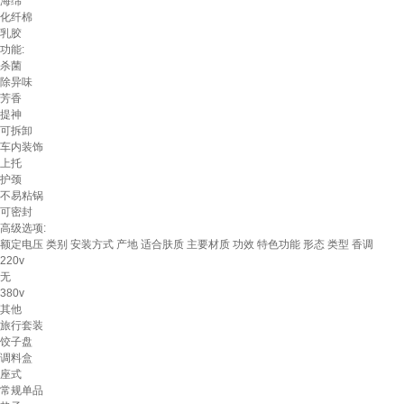
海绵
化纤棉
乳胶
功能:
杀菌
除异味
芳香
提神
可拆卸
车内装饰
上托
护颈
不易粘锅
可密封
高级选项:
额定电压
类别
安装方式
产地
适合肤质
主要材质
功效
特色功能
形态
类型
香调
220v
无
380v
其他
旅行套装
饺子盘
调料盒
座式
常规单品