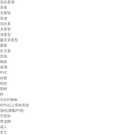
混合香调
茶香
无香味
其他
混合香
木香型
清香型
薰衣草香型
圆形
长方形
其他
陶瓷
玻璃
PVC
硅胶
纯钛
塑料
纱
316不锈钢
45%以上骨粉骨瓷
涤纶(聚酯纤维)
可拆卸
带滤网
成人
女士