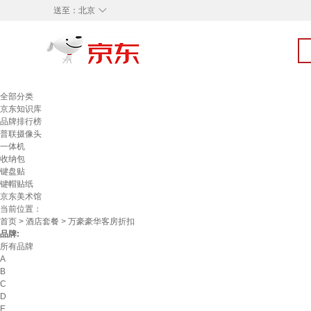
◇
送至：
北京
全部分类
京东知识库
品牌排行榜
普联摄像头
一体机
收纳包
键盘贴
键帽贴纸
京东美术馆
当前位置：
首页
>
酒店套餐
> 万豪豪华客房折扣
品牌:
所有品牌
A
B
C
D
E