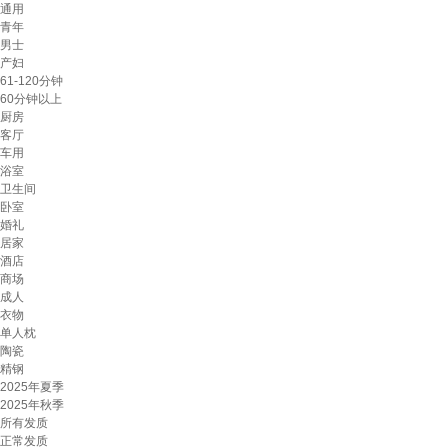
通用
青年
男士
产妇
61-120分钟
60分钟以上
厨房
客厅
车用
浴室
卫生间
卧室
婚礼
居家
酒店
商场
成人
衣物
单人枕
陶瓷
精钢
2025年夏季
2025年秋季
所有发质
正常发质