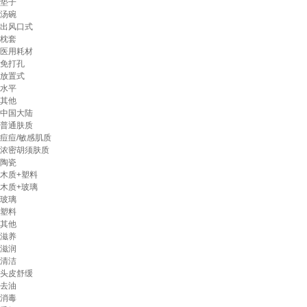
垫子
汤碗
出风口式
枕套
医用耗材
免打孔
放置式
水平
其他
中国大陆
普通肤质
痘痘/敏感肌质
浓密胡须肤质
陶瓷
木质+塑料
木质+玻璃
玻璃
塑料
其他
滋养
滋润
清洁
头皮舒缓
去油
消毒