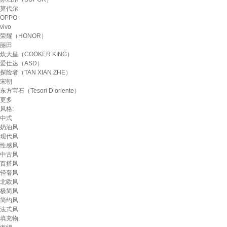
莫代尔
OPPO
vivo
荣耀（HONOR）
丽田
炊大皇（COOKER KING）
爱仕达（ASD）
探险者（TAN XIAN ZHE）
宋朝
东方宝石（Tesori D’oriente）
更多
风格:
中式
奶油风
现代风
性感风
中古风
百搭风
轻奢风
北欧风
极简风
简约风
法式风
填充物: