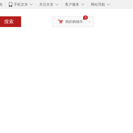
◇
◇
◇
◇
购
手机京东
关注京东
客户服务
网站导航
0
搜索
我的购物车
>