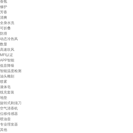
香氛
修护
芳香
清爽
全身水洗
可折叠
防滑
动态冷热风
数显
高速吹风
MFI认证
APP智能
低音降噪
智能温度检测
油头雕刻
喷雾
液体皂
线充套装
地垫
旋转式剃须刀
空气清香机
位移传感器
喷油壶
专业理发器
其他