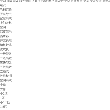
类别
能效等级
服务项目
匹数
变频/定频
功能
冷暖类型
维修支持
类型
安装类型
家电
电视
马桶疏通
灭鼠除虫
家居清洗
上门装机
空调
深度清洁
热水器
开荒保洁
烟机灶具
洗衣机
一级能效
二级能效
三级能效
五级能效
立柜式
故障检测
空调清洗
小修
大修
小1匹
1匹
小1.5匹
1.5匹