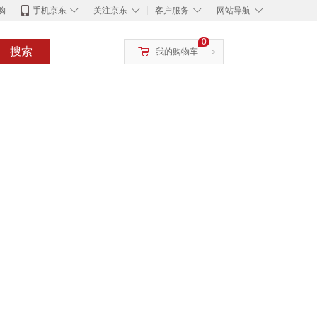
◇
◇
◇
◇
购
手机京东
关注京东
客户服务
网站导航
0
搜索
我的购物车
>