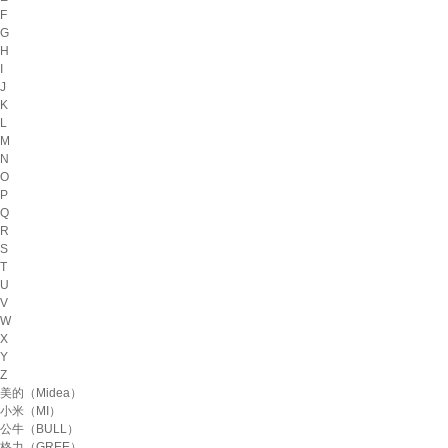
F
G
H
I
J
K
L
M
N
O
P
Q
R
S
T
U
V
W
X
Y
Z
美的（Midea）
小米（MI）
公牛（BULL）
格力（GREE）