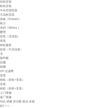
挂机安装
柜机安装
中央空调安装
天花机安装
老板（Robam）
格力
美的（Midea ）
樱雪
挂装（含挂架）
座装
移机服务
挂装（不含挂架）
无
除甲醛
抗菌
除菌
VP-过滤网
安装
移机（拆机+安装）
安装
移机（拆机+安装）
上门维修
返厂维修
综合
销量
评论数
新品
价格
1
/
2
<
>