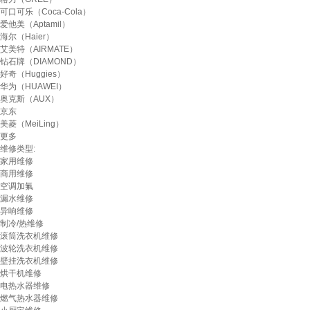
可口可乐（Coca-Cola）
爱他美（Aptamil）
海尔（Haier）
艾美特（AIRMATE）
钻石牌（DIAMOND）
好奇（Huggies）
华为（HUAWEI）
奥克斯（AUX）
京东
美菱（MeiLing）
更多
维修类型:
家用维修
商用维修
空调加氟
漏水维修
异响维修
制冷/热维修
滚筒洗衣机维修
波轮洗衣机维修
壁挂洗衣机维修
烘干机维修
电热水器维修
燃气热水器维修