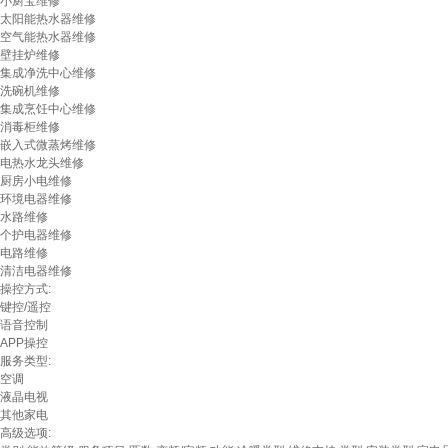
小厨宝维修
太阳能热水器维修
空气能热水器维修
壁挂炉维修
集成净洗中心维修
洗碗机维修
集成烹饪中心维修
消毒柜维修
嵌入式微蒸烤维修
电热水龙头维修
厨房小电维修
环境电器维修
水路维修
个护电器维修
电路维修
清洁电器维修
操控方式:
键控/遥控
语音控制
APP操控
服务类型:
空调
液晶电视
其他家电
高级选项: