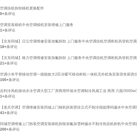
空调挂机拆卸移机更换配件
0+
条评论
空调安装移机中央空调移机安装维修上门服务
1+
条评论
【京东同城】日立空调维修安装加氟拆卸 上门服务中央空调挂机空调柜机风管机空调上
18+
条评论
【京东同城】格力空调维修安装加氟拆卸 上门服务中央空调挂机空调柜机风管机空调上
21+
条评论
空调小米平替移动空调一级能效大2匹冷暖可移动柜机一体机无外机免安装宿舍厨房出租房
100+
条评论
吉利冷风机移动水冷空调大型工厂房商用环保水空调制冷风扇工业 商用 六面/3000w/
1+
条评论
【老兵空调】空调维修安装同城上门移机拆装壁挂立式不制冷报故障码漏水中央空调加
41+
条评论
同城空调维修上门拆装空调安装移机拆除加氟加雪种漏水不制冷热挂机柜机中央空调风
200+
条评论