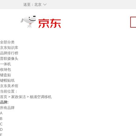
◇
送至：
北京
全部分类
京东知识库
品牌排行榜
普联摄像头
一体机
收纳包
键盘贴
键帽贴纸
京东美术馆
当前位置：
首页
>
家政保洁
> 杨浦空调移机
品牌:
所有品牌
A
B
C
D
E