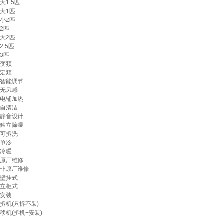
大1.5匹
大1匹
小2匹
2匹
大2匹
2.5匹
3匹
变频
定频
智能调节
无风感
电辅加热
自清洁
静音设计
独立除湿
可拆洗
单冷
冷暖
原厂维修
非原厂维修
壁挂式
立柜式
安装
拆机(只拆不装)
移机(拆机+安装)