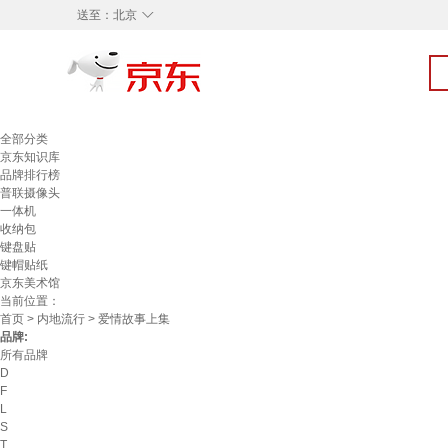
◇
送至：
北京
全部分类
京东知识库
品牌排行榜
普联摄像头
一体机
收纳包
键盘贴
键帽贴纸
京东美术馆
当前位置：
首页
>
内地流行
> 爱情故事上集
品牌:
所有品牌
D
F
L
S
T