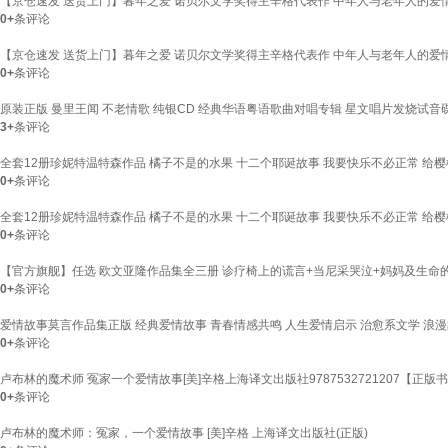
【京仓速发 送货上门】暮年之爱 诺贝尔文学奖得主辛格代表作 中年人与老年人的爱情
0+
条评论
【京仓速发 送货上门】暮年之爱 诺贝尔文学奖得主辛格代表作 中年人与老年人的爱情
0+
条评论
原装正版 曼里王闻 不老情歌 纯银CD 经典华语粤语歌曲对唱专辑 星文唱片发烧试音碟
3+
条评论
全套12册珍妮特温特森作品 橘子不是的水果 十二个耶诞故事 我要快乐不必正常 给
0+
条评论
全套12册珍妮特温特森作品 橘子不是的水果 十二个耶诞故事 我要快乐不必正常 给
0+
条评论
【官方旗舰】任选 欧文亚隆作品集全三册 诊疗椅上的谎言+当尼采哭泣+妈妈及生命
0+
条评论
爱情故事莫言作品集正版 经典爱情故事 青春情感共鸣 人生爱情启示 治愈系文学 浪
0+
条评论
卢布林的魔术师 冤家一个爱情故事[美]辛格上海译文出版社9787532721207【正版
0+
条评论
卢布林的魔术师：冤家，一个爱情故事 [美]辛格 上海译文出版社(正版)