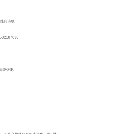
文经典诗歌
187638
先吃饭吧
）