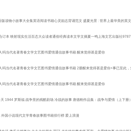
版读物小故事大全集英语阅读书籍心灵励志背诵范文 盛夏光景 : 世界上最华美的英
订本 映射现实生活百态大众读者通俗经典读本文学文摘夏一鸣上海文艺出版社9787532
人吗当代名著青春文学文艺图书爱情通信故事书籍 醒来觉得甚是爱你
吗当代名著青春文学文艺图书爱情通信故事书籍 2册醒来觉得甚是爱你+事已至此，
人吗当代名著青春文学文艺图书爱情通信故事书籍 醒来觉得甚是爱你
天 1944 罗斯福 战争里的残酷剧场 冷战的故事 唐德刚作品集：战争与爱情（上下册
记 外国小说现代文学青春故事图书籍排行榜 爱上浪漫