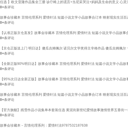
任选 】欧文亚隆作品集全三册 诊疗椅上的谎言+当尼采哭泣+妈妈及生命的意义 心灵
0+
条评论
故事会珍藏本 言情伦理系列 爱情针法 短篇小说文学小品故事合订本 映射现实生活
0+
条评论
【认准正版京仓直发】故事会珍藏本 言情伦理系列 爱情针法 短篇小说文学小品故事
0+
条评论
【京仓正版送上门 明日达】傻瓜吉姆佩尔 诺贝尔文学奖得主辛格作品 傻瓜吉姆佩尔 卡
0+
条评论
【全新正版90%明日达】故事会珍藏本 言情伦理系列 爱情针法 短篇小说文学小品故
0+
条评论
【95%次日达全新正版】故事会珍藏本 言情伦理系列 爱情针法 短篇小说文学小品故事合
0+
条评论
故事会珍藏本 言情伦理系列 爱情针法 短篇小说文学小品故事合订本 映射现实生活百态大
0+
条评论
【官方旗舰】残雪作品小说集单本套装任选 黄泥街新世纪爱情故事激情世界五香街一株
0+
条评论
故事会珍藏本－言情伦理系列：爱情针法9787532187638