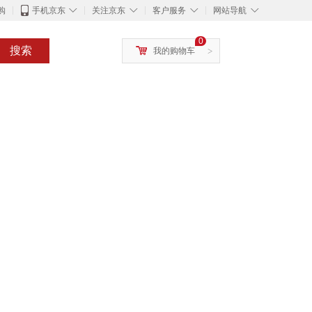
◇
◇
◇
◇
购
手机京东
关注京东
客户服务
网站导航
0
搜索
我的购物车
>