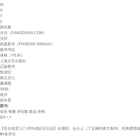
W
X
Y
Z
新经典
当当（DANGDANG.COM）
文轩
凤凰新华（PHOENIX XINHUA）
新华书店
译林（YILIN）
上海文艺出版社
辽版图书
悦读纪
紫云文心
馨渊墨
SKIB
途汐
星外星
图书:
综合
销量
评论数
新品
价格
1
/
4
<
>
【京仓送货上门 95%地区次日达】在眉间，在心上（丁立梅经典文集06，经典爱情
0+
条评论