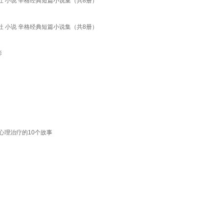
社 小说 辛格经典短篇小说集（共8册）
社 小说 辛格经典短篇小说集（共8册）
影
心理治疗的10个故事