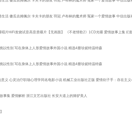
生活 傻瓜吉姆佩尔 卡夫卡的朋友 羽冠 卢布林的魔术师 冤家一个爱情故事 中信出版
生活 傻瓜吉姆佩尔 卡夫卡的朋友 羽冠 卢布林的魔术师 冤家一个爱情故事 中信出版
唱片HiFi发烧试音高音质碟片【无画面】 《不老情歌2》1CD光碟 爱情故事上集 幻
樱桃以性别 写在身体上人形爱情故事外国小说 精选4册珍妮特温特森
樱桃以性别 写在身体上人形爱情故事外国小说 精选4册珍妮特温特森
的意义 心灵治疗职场心理学同名电影小说 机械工业出版社正版 爱情刽子手：存在主义
漫故事集 爱情解析 浙江文艺出版社 长安大道上的骑驴美人
书】