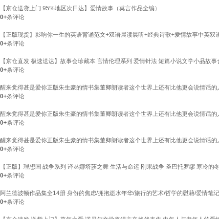
【京仓送货上门 95%地区次日达】爱情故事（莫言作品全编）
0+
条评论
【正版现货】影响你一生的英语背诵范文+双语晨读晨听+经典诗歌+爱情故事中英双语
0+
条评论
【京仓直发 极速送达】故事会珍藏本 言情伦理系列 爱情针法 短篇小说文学小品故事合
0+
条评论
醒来觉得甚是爱你正版朱生豪的情书集董卿朗读者这个世界上还有比他更会说情话的
0+
条评论
醒来觉得甚是爱你正版朱生豪的情书集董卿朗读者这个世界上还有比他更会说情话的人
0+
条评论
醒来觉得甚是爱你正版朱生豪的情书集董卿朗读者这个世界上还有比他更会说情话的
0+
条评论
【正版】理想国 战争系列 译丛娜塔莎之舞 生活与命运 刚果战争 圣巴托罗缪 寒冷的冬
0+
条评论
阿兰德波顿作品集全14册 身份的焦虑/拥抱逝水年华/旅行的艺术/哲学的慰藉/爱情笔
0+
条评论