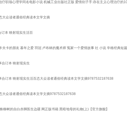
治疗职场心理学同名电影小说 机械工业出版社正版 爱情刽子手:存在主义心理治疗的1
百态大众读者通俗经典读本文学文摘
合订本 映射现实生活百
夫卡的朋友 暮年之爱 羽冠 卢布林的魔术师 冤家一个爱情故事 社 小说 辛格经典短
事合订本 映射现实生
订本 映射现实生活百态大众读者通俗经典读本文学文摘9787532187638
众读者通俗经典读本文学文摘9787532187638
柳树的自白赤脚医生边疆 网正版书籍 黑暗地母的礼物(上)【官方旗舰】