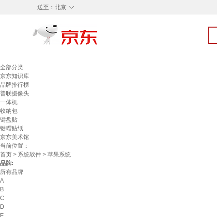
◇
送至：
北京
全部分类
京东知识库
品牌排行榜
普联摄像头
一体机
收纳包
键盘贴
键帽贴纸
京东美术馆
当前位置：
首页
>
系统软件
> 苹果系统
品牌:
所有品牌
A
B
C
D
E