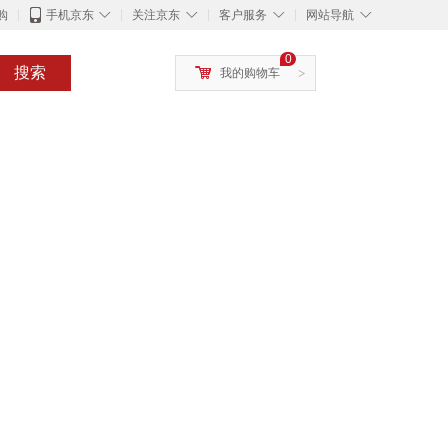
◇
◇
◇
◇
购
手机京东
关注京东
客户服务
网站导航
0
搜索
我的购物车
>