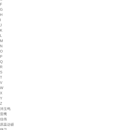
F
G
H
I
J
K
L
M
N
O
P
Q
R
S
T
V
W
X
Y
Z
沛玉鸣
雷鹰
佳伟
原蕊达硕
骁卫