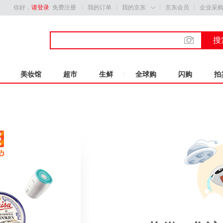
你好，
请登录
免费注册
我的订单
我的京东
京东会员
企业采

搜
美妆馆
超市
生鲜
全球购
闪购
拍