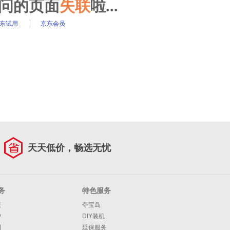
访问的页面
失联
啦...
东试用
京东会员
天天低价，畅选无忧
务
特色服务
策
夺宝岛
护
DIY装机
明
延保服务