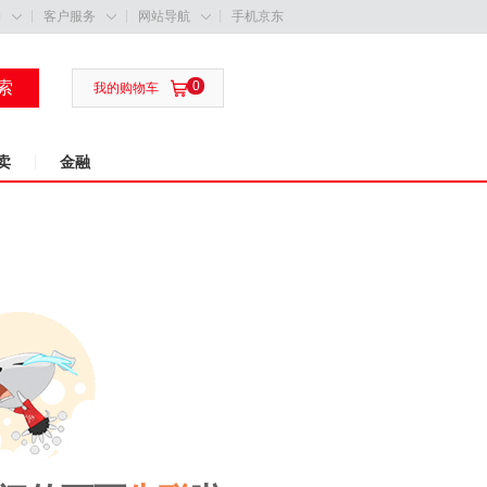
购
客户服务
网站导航
手机京东



索
0

我的购物车
卖
金融