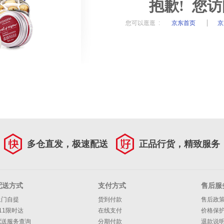
抱歉! 您
您可以逛逛 :
京东首页
京
多仓直发，极速配送
正品行货，精致服务
配送方式
支付方式
售后服
上门自提
货到付款
售后政
11限时达
在线支付
价格保
配送服务查询
分期付款
退款说