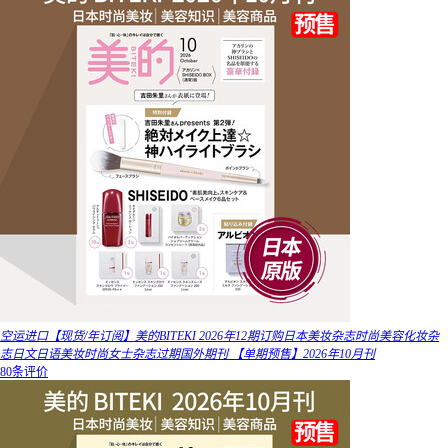
空运进口【现货/年订阅】美的BITEKI 2026年12期订购日本美妆杂志时尚美容化妆杂
志日文日语美妆时尚女士杂志过期国外期刊 【单期预售】2026年10月刊
80条评价