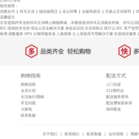
已有
0
人评价
相关推荐：
优雅丛书
|
何马玉涓
|
锡伯族西迁
|
朵云封事
|
水族风俗志
|
壮族么文化研究
|
温馨提示
京东是国内专业的何马玉涓网上购物商城，本频道提供何马玉涓新款价格、何马玉涓
IDC 现场技术支持
混合云安全解决方案
身份证识别
京东智联云
医疗云
IDC 资产管
检测
函数服务
GPU 云物理服务器
人脸搜索
云上系统高可用解决方案
应急响应服务
多
快
品类齐全，轻松购物
多仓
购物指南
配送方式
购物流程
上门自提
会员介绍
211限时达
生活旅行/团购
配送服务查询
常见问题
配送费收取标准
大家电
海外配送
联系客服
关于我们
|
联系我们
|
联系客服
|
合作招商
|
商家