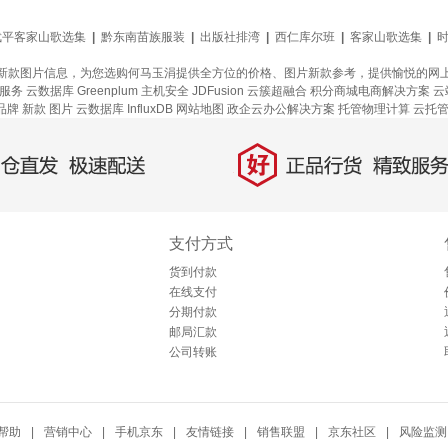
武平客家山歌选集
|
黔东南苗族服装
|
出版社排湾
|
西仁库尔班
|
客家山歌选集
|
新款图片信息，为您选购何马玉涓提供全方位的价格、图片新款参考，提供愉悦的网
理服务
云数据库 Greenplum
主机安全
JDFusion
云簇超融合
积分商城电商解决方案
云
品牌
新款
图片
云数据库 InfluxDB
网站地图
政企云办公解决方案
托管物理计算
云托
好
直发，极速配送
正品行货，精致服务
支付方式
货到付款
在线支付
分期付款
邮局汇款
公司转账
帮助
|
营销中心
|
手机京东
|
友情链接
|
销售联盟
|
京东社区
|
风险监测