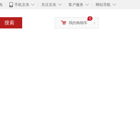
◇
◇
◇
◇
购
手机京东
关注京东
客户服务
网站导航
0
搜索
我的购物车
>