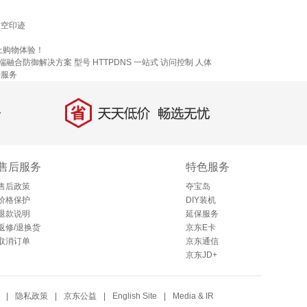
时空印迹
上购物体验！
端融合防御解决方案
型号
HTTPDNS
一站式
访问控制
人体
管服务
省
天天低价，畅选无忧
售后服务
特色服务
售后政策
夺宝岛
价格保护
DIY装机
退款说明
延保服务
返修/退换货
京东E卡
取消订单
京东通信
京东JD+
|
隐私政策
|
京东公益
|
English Site
|
Media & IR