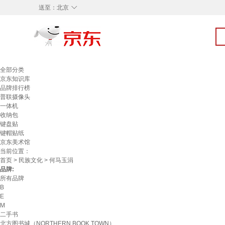
◇
送至：
北京
全部分类
京东知识库
品牌排行榜
普联摄像头
一体机
收纳包
键盘贴
键帽贴纸
京东美术馆
当前位置：
首页
>
民族文化
> 何马玉涓
品牌:
所有品牌
B
E
M
二手书
北方图书城（NORTHERN BOOK TOWN）