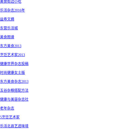
美食街边小吃
乐活杂志2016年
益寿文摘
东营乐活城
美食图谱
东方美食2013
烹饪艺术家2013
健康世界杂志投稿
时尚健康女士版
东方美食杂志2013
五谷杂粮搭配方法
健康与美容杂志社
老年杂志
5烹饪艺术家
乐活北县艺逰味境