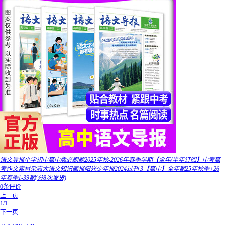
语文导报小学初中高中版必刷题2025年秋-2026年春季学期【全年/半年订阅】中考高
考作文素材杂志大语文知识画报阳光少年报2024过刊 3【高中】全年期25年秋季+26
年春季1-39期(分8次发货)
0条评价
上一页
1/1
下一页