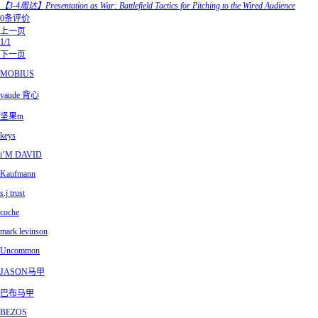
【3-4周达】Presentation as War: Battlefield Tactics for Pitching to the Wired Audience
0条评价
上一页
1/1
下一页
MOBIUS
vaude 背心
坚果tn
keys
i’M DAVID
Kaufmann
s.j trust
coche
mark levinson
Uncommon
JASON马甲
巴布马甲
BEZOS