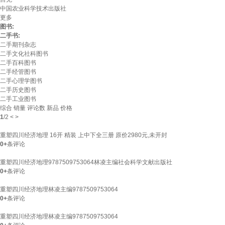
中国农业科学技术出版社
更多
图书:
二手书:
二手期刊杂志
二手文化社科图书
二手百科图书
二手经管图书
二手心理学图书
二手历史图书
二手工业图书
综合
销量
评论数
新品
价格
1
/
2
<
>
重塑四川经济地理 16开 精装 上中下全三册 原价2980元,未开封
0+
条评论
重塑四川经济地理9787509753064林凌主编社会科学文献出版社
0+
条评论
重塑四川经济地理林凌主编9787509753064
0+
条评论
重塑四川经济地理林凌主编9787509753064