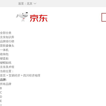
◇
送至：
北京
全部分类
京东知识库
品牌排行榜
普联摄像头
一体机
收纳包
键盘贴
键帽贴纸
京东美术馆
当前位置：
首页
>
贸易经济
> 四川经济地理
品牌:
所有品牌
B
C
D
E
J