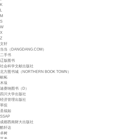
K
L
M
S
W
X
Z
文轩
当当（DANGDANG.COM）
二手书
辽版图书
社会科学文献出版社
北方图书城（NORTHERN BOOK TOWN）
献柘
木垛
迪赛纳图书（D）
四川大学出版社
经济管理出版社
莘缤
圣福如
SSAP
成都西南财大出版社
酷轩达
卓树
莒羌