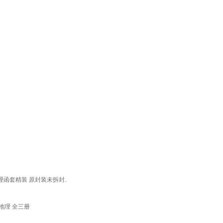
理函套精装 原封装未拆封.
地理 全三册