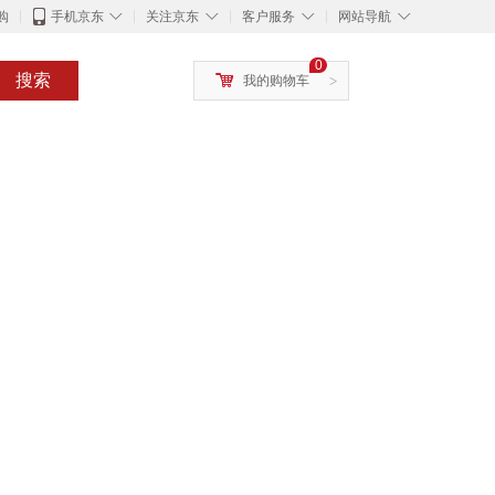
◇
◇
◇
◇
购
手机京东
关注京东
客户服务
网站导航
0
搜索
我的购物车
>