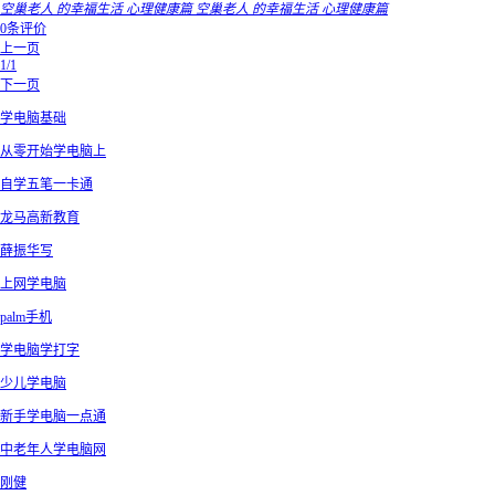
空巢老人 的幸福生活 心理健康篇 空巢老人 的幸福生活 心理健康篇
0条评价
上一页
1/1
下一页
学电脑基础
从零开始学电脑上
自学五笔一卡通
龙马高新教育
薛振华写
上网学电脑
palm手机
学电脑学打字
少儿学电脑
新手学电脑一点通
中老年人学电脑网
刚健