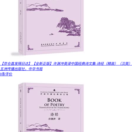
【京仓直发隔日达】【全新正版】许渊冲英译中国经典诗文集-诗经（精装）（汉英）
五洲传播出版社，中华书局
0条评价