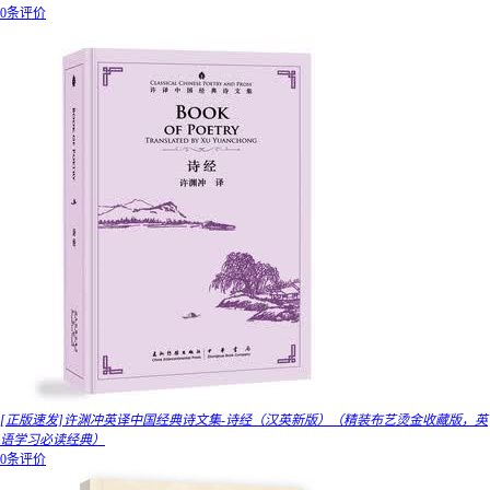
0条评价
[正版速发]许渊冲英译中国经典诗文集-诗经（汉英新版）（精装布艺烫金收藏版，英
语学习必读经典）
0条评价