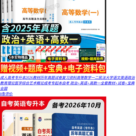
成人高考专升本2026教材历年真题试卷复习资料高等数学一二民法大学语文英语政治
教育理论医学综合艺术概论成考专起本自考 政治+英语+高数一全套教材+试卷+宝典
全国
0条评价