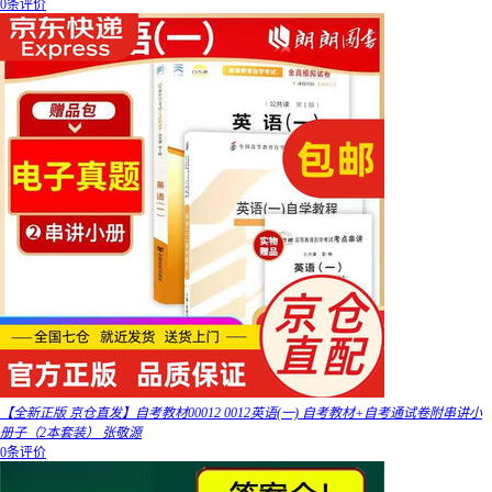
0条评价
【全新正版 京仓直发】自考教材00012 0012英语(一) 自考教材+自考通试卷附串讲小
册子（2本套装） 张敬源
0条评价