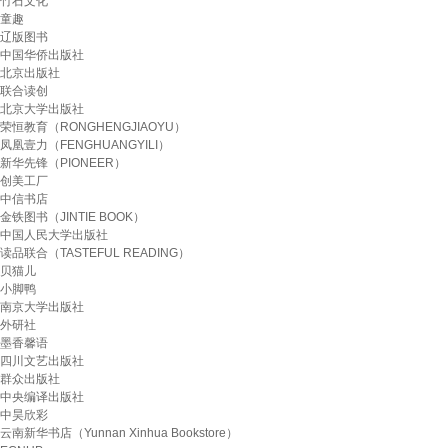
竹石文化
童趣
辽版图书
中国华侨出版社
北京出版社
联合读创
北京大学出版社
荣恒教育（RONGHENGJIAOYU）
凤凰壹力（FENGHUANGYILI）
新华先锋（PIONEER）
创美工厂
中信书店
金铁图书（JINTIE BOOK）
中国人民大学出版社
读品联合（TASTEFUL READING）
贝猫儿
小脚鸭
南京大学出版社
外研社
墨香馨语
四川文艺出版社
群众出版社
中央编译出版社
中昊欣彩
云南新华书店（Yunnan Xinhua Bookstore）