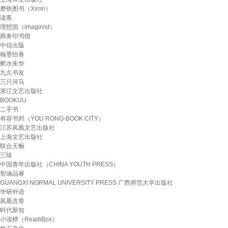
磨铁图书（Xiron）
读客
理想国（imaginist）
商务印书馆
中信出版
翰墨怡香
邺水朱华
九久书友
三只河马
浙江文艺出版社
BOOKUU
二手书
有容书邦（YOU RONG-BOOK CITY）
江苏凤凰文艺出版社
上海文艺出版社
联合天畅
三味
中国青年出版社（CHINA YOUTH PRESS）
智涵品睿
GUANGXI NORMAL UNIVERSITY PRESS 广西师范大学出版社
华研外语
凤凰含章
时代新知
小读榜（ReadiBox）