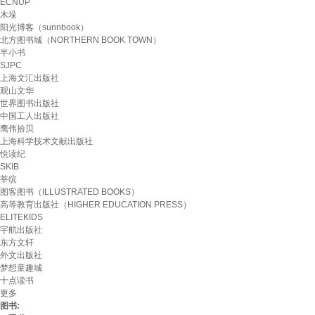
ECNUP
木垛
阳光博客（sunnbook）
北方图书城（NORTHERN BOOK TOWN）
半小书
SJPC
上海文汇出版社
观山文华
世界图书出版社
中国工人出版社
鹰伟拾贝
上海科学技术文献出版社
悦读纪
SKIB
莘缤
图客图书（ILLUSTRATED BOOKS）
高等教育出版社（HIGHER EDUCATION PRESS）
ELITEKIDS
宇航出版社
东方文轩
外文出版社
梦想童趣城
十点读书
更多
图书: