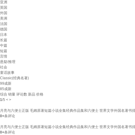
亚洲
英国
外国
美洲
法国
德国
日本
长篇
中篇
短篇
言情
悬疑/推理
社会
童话故事
Classic(经典名著)
99成新
85成新
综合
销量
评论数
新品
价格
1
/
5
<
>
月亮与六便士正版 毛姆原著短篇小说全集经典作品集和六便士 世界文学外国名著书
0+
条评论
月亮与六便士正版 毛姆原著短篇小说全集经典作品集和六便士 世界文学外国名著书
0+
条评论