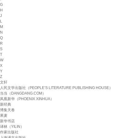
G
H
J
L
M
N
Q
R
S
T
W
X
Y
Z
文轩
人民文学出版社（PEOPLE’S LITERATURE PUBLISHING HOUSE）
当当（DANGDANG.COM）
凤凰新华（PHOENIX XINHUA）
新经典
博集天卷
果麦
新华书店
译林（YILIN）
作家出版社
上海译文出版社