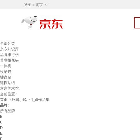
◇
送至：
北京
全部分类
京东知识库
品牌排行榜
普联摄像头
一体机
收纳包
键盘贴
键帽贴纸
京东美术馆
当前位置：
首页
>
外国小说
> 毛姆作品集
品牌:
所有品牌
B
C
D
E
F