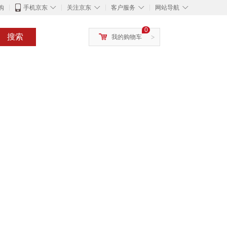
◇
◇
◇
◇
购
手机京东
关注京东
客户服务
网站导航
0
搜索
我的购物车
>