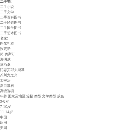
二手书:
二手小说
二手文学
二手百科图书
二手经管图书
二手国学图书
二手艺术图书
名家:
巴尔扎克
狄更斯
简·奥斯汀
海明威
莫泊桑
陀思妥耶夫斯基
芥川龙之介
太宰治
夏目漱石
高级选项:
年龄
国家及地区
篇幅
类型
文学类型
成色
3-6岁
7-10岁
11-14岁
中国
欧洲
美国