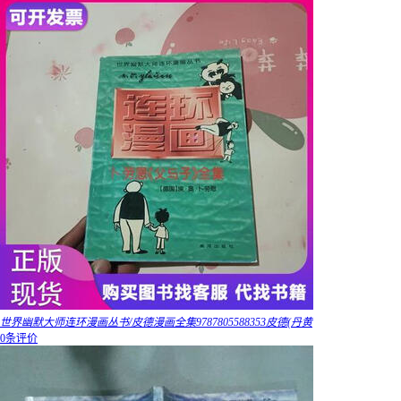
世界幽默大师连环漫画丛书/皮德漫画全集9787805588353皮德(丹黄
0条评价