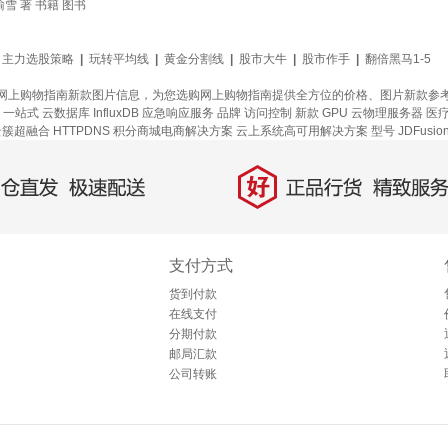
 著 书籍 图书
主力选股策略
|
玩转平均线
|
黄金分割线
|
股市大牛
|
股市作手
|
翻倍黑马1-5
网上购物指南新款图片信息，为您选购网上购物指南提供全方位的价格、图片新款参
一站式
云数据库 InfluxDB
应急响应服务
品牌
访问控制
新款
GPU 云物理服务器
医
云簇超融合
HTTPDNS
积分商城电商解决方案
云上系统高可用解决方案
型号
JDFusio
好
直发，极速配送
正品行货，精致服务
支付方式
货到付款
在线支付
分期付款
邮局汇款
公司转账