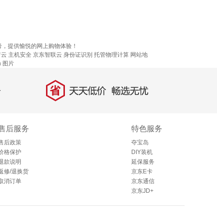
考，提供愉悦的网上购物体验！
疗云
主机安全
京东智联云
身份证识别
托管物理计算
网站地
n
图片
省
天天低价，畅选无忧
售后服务
特色服务
售后政策
夺宝岛
价格保护
DIY装机
退款说明
延保服务
返修/退换货
京东E卡
取消订单
京东通信
京东JD+