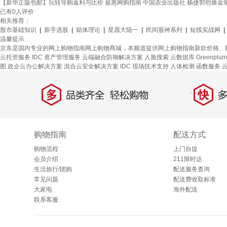
【新华正版包邮】玩转导购返利与比价 最惠网购指南 中国农业出版社 杨捷郭熙焕金瑜雪
已有
0
人评价
相关推荐：
股市基础知识
|
新手选股
|
箱体理论
|
星愿大陆一
|
民间股神系列
|
短线实战网
|
温馨提示
京东是国内专业的网上购物指南网上购物商城，本频道提供网上购物指南新款价格、
云托管服务
IDC 资产管理服务
云端融合防御解决方案
人脸搜索
云数据库 Greenplum
图
政企云办公解决方案
混合云安全解决方案
IDC 现场技术支持
人体检测
函数服务
多
快
品类齐全，轻松购物
多仓
购物指南
配送方式
购物流程
上门自提
会员介绍
211限时达
生活旅行/团购
配送服务查询
常见问题
配送费收取标准
大家电
海外配送
联系客服