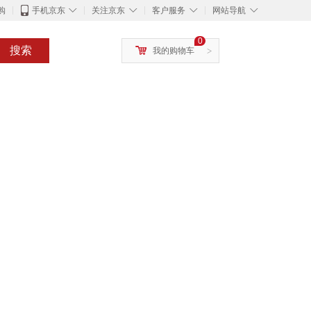
◇
◇
◇
◇
购
手机京东
关注京东
客户服务
网站导航
0
搜索
我的购物车
>