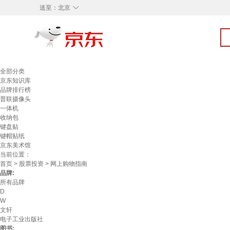
◇
送至：
北京
全部分类
京东知识库
品牌排行榜
普联摄像头
一体机
收纳包
键盘贴
键帽贴纸
京东美术馆
当前位置：
首页
>
股票投资
> 网上购物指南
品牌:
所有品牌
D
W
文轩
电子工业出版社
图书: