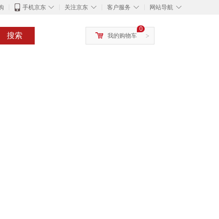
◇
◇
◇
◇
购
手机京东
关注京东
客户服务
网站导航
0
搜索
我的购物车
>