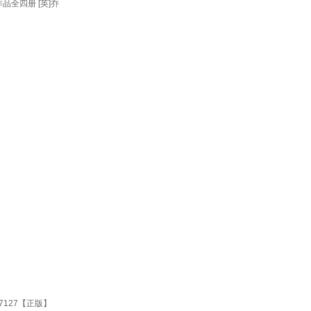
全四册 [英]乔
7127【正版】