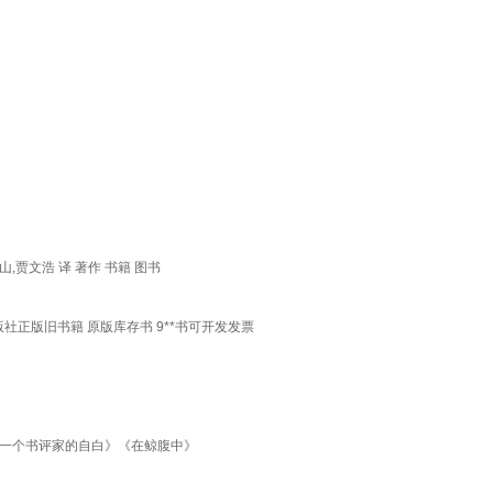
乐山,贾文浩 译 著作 书籍 图书
版社正版旧书籍 原版库存书 9**书可开发发票
 《一个书评家的自白》《在鲸腹中》