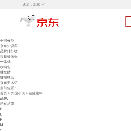
◇
送至：
北京
全部分类
京东知识库
品牌排行榜
普联摄像头
一体机
收纳包
键盘贴
键帽贴纸
京东美术馆
当前位置：
首页
>
外国小说
> 在鲸腹中
品牌:
所有品牌
B
E
H
M
S