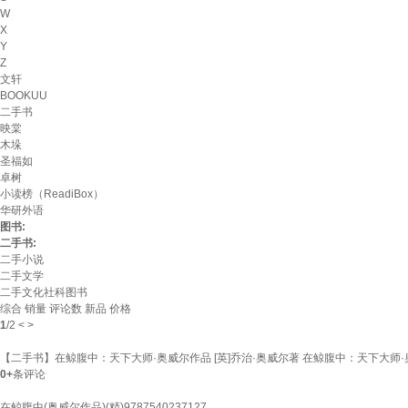
W
X
Y
Z
文轩
BOOKUU
二手书
映棠
木垛
圣福如
卓树
小读榜（ReadiBox）
华研外语
图书:
二手书:
二手小说
二手文学
二手文化社科图书
综合
销量
评论数
新品
价格
1
/
2
<
>
【二手书】在鲸腹中：天下大师·奥威尔作品 [英]乔治·奥威尔著 在鲸腹中：天下大师
0+
条评论
在鲸腹中(奥威尔作品)(精)9787540237127