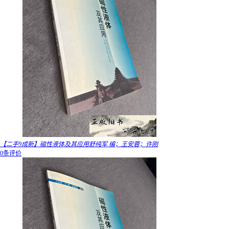
【二手9成新】磁性液体及其应用舒纯军 编；王安蓉；许刚
0条评价