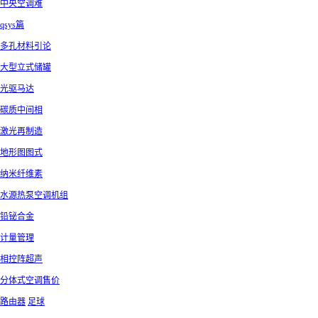
中央空调难
qsys篇
多孔材料引论
大型立式储罐
光驱马达
碳质中间相
激光再制造
地形图图式
纳米纤维素
水源热泵空调机组
铅铋合金
计量管理
相控阵超声
分体式空调售价
路由器
足球