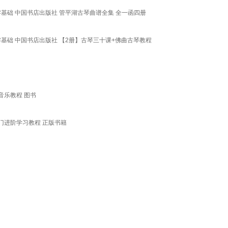
基础 中国书店出版社 管平湖古琴曲谱全集 全一函四册
基础 中国书店出版社 【2册】古琴三十课+佛曲古琴教程
音乐教程 图书
门进阶学习教程 正版书籍