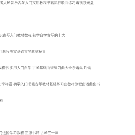
学者人民音乐古琴入门实用教程书籍流行歌曲练习谱视频光盘
础知识古琴入门教材教程 初学自学古琴的十大
门教程书零基础古琴教材杨青
程书 实用入门自学 古琴基础曲谱练习曲大全乐谱集 许健
 李祥霆 初学入门书籍古琴教材基础练习曲教材教程曲谱曲集书
程
门进阶学习教程 正版书籍 古琴三十课