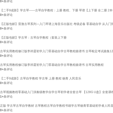
0+
条评论
【二手9成新】学古琴——古琴自学教程：上册 教程、下册 琴谱【上下册 全二册 2
0+
条评论
【正版包邮】雷激古琴系列—入门琴谱上海音乐出版社 考级必备 零基础自学 从入门到
0+
条评论
【正版包邮】学古琴：古琴自学教程（套装上下册
0+
条评论
古琴实用教程修订版李祥霆初学入门零基础自学古琴教程曲谱书 古琴检定考试曲集12
0+
条评论
古琴实用教程修订版李祥霆初学入门零基础自学古琴教程曲谱书 古琴实用教程
0+
条评论
【二手9成新】古琴自学教程 学古筝 上册 教程 杨青 人民音乐
0+
条评论
古琴视频教程零基础入门演奏级教学自学古琴初学者全套古琴 【128G U盘】全套课
1+
条评论
正版 学古琴古琴自学教材 古琴教程古琴自学教程书籍学古琴杨青零基础初学者人民
0+
条评论