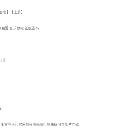
本合售】【上册】
精通 音乐教程 正版图书
3册
程
音乐古琴入门实用教程书籍流行歌曲练习谱影片光碟