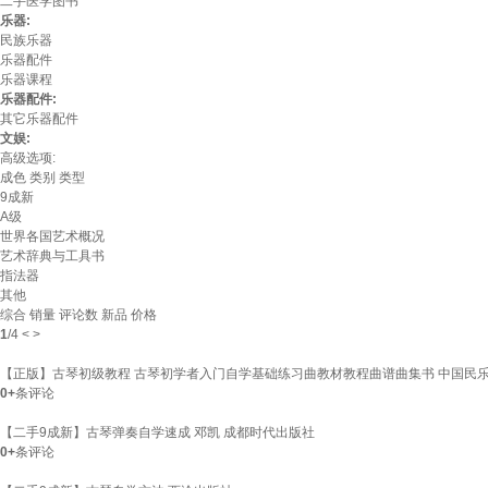
二手医学图书
乐器:
民族乐器
乐器配件
乐器课程
乐器配件:
其它乐器配件
文娱:
高级选项:
成色
类别
类型
9成新
A级
世界各国艺术概况
艺术辞典与工具书
指法器
其他
综合
销量
评论数
新品
价格
1
/
4
<
>
【正版】古琴初级教程 古琴初学者入门自学基础练习曲教材教程曲谱曲集书 中国民乐
0+
条评论
【二手9成新】古琴弹奏自学速成 邓凯 成都时代出版社
0+
条评论