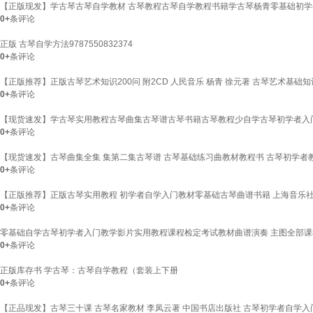
【正版现发】学古琴古琴自学教材 古琴教程古琴自学教程书籍学古琴杨青零基础初
0+
条评论
正版 古琴自学方法9787550832374
0+
条评论
【正版推荐】正版古琴艺术知识200问 附2CD 人民音乐 杨青 徐元著 古琴艺术基
0+
条评论
【现货速发】学古琴实用教程古琴曲集古琴谱古琴书籍古琴教程少自学古琴初学者入
0+
条评论
【现货速发】古琴曲集全集 集第二集古琴谱 古琴基础练习曲教材教程书 古琴初学者教
0+
条评论
【正版推荐】正版古琴实用教程 初学者自学入门教材零基础古琴曲谱书籍 上海音乐社
0+
条评论
零基础自学古琴初学者入门教学影片实用教程课程检定考试教材曲谱演奏 主图全部课
0+
条评论
正版库存书 学古琴：古琴自学教程（套装上下册
0+
条评论
【正品现发】古琴三十课 古琴名家教材 李凤云著 中国书店出版社 古琴初学者自学入