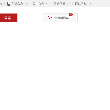
◇
◇
◇
◇
购
手机京东
关注京东
客户服务
网站导航
0
搜索
我的购物车
>