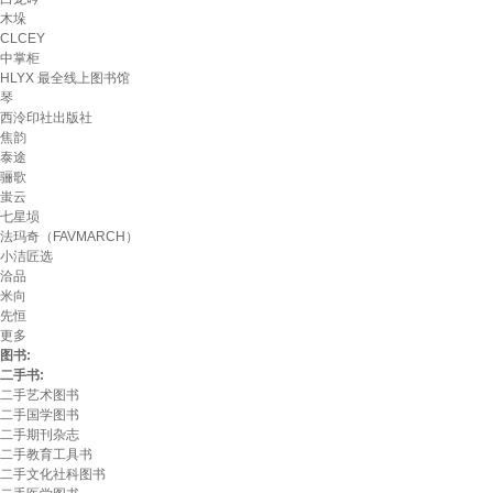
木垛
CLCEY
中掌柜
HLYX 最全线上图书馆
琴
西泠印社出版社
焦韵
泰途
骊歌
蚩云
七星埙
法玛奇（FAVMARCH）
小洁匠选
洽品
米向
先恒
更多
图书:
二手书:
二手艺术图书
二手国学图书
二手期刊杂志
二手教育工具书
二手文化社科图书