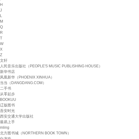
H
J
L
M
Q
R
T
W
X
Z
文轩
人民音乐出版社（PEOPLE'S MUSIC PUBLISHING HOUSE）
新华书店
凤凰新华（PHOENIX XINHUA）
当当（DANGDANG.COM）
二手书
从零起步
BOOKUU
辽版图书
吾安时光
西安交通大学出版社
最易上手
mling
北方图书城（NORTHERN BOOK TOWN）
白龙吟