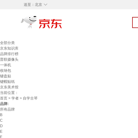
◇
送至：
北京
全部分类
京东知识库
品牌排行榜
普联摄像头
一体机
收纳包
键盘贴
键帽贴纸
京东美术馆
当前位置：
首页
>
学者
> 自学古琴
品牌:
所有品牌
B
C
D
E
F