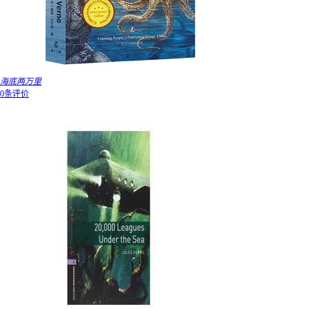
海底两万里
0条评价