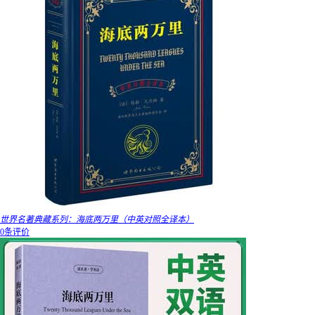
世界名著典藏系列：海底两万里（中英对照全译本）
0条评价