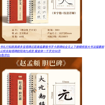
书礼行知颜真卿多宝塔碑近距离临摹楷书字卡原碑帖全文上下册精修放大书法描摹柳
公权玄秘塔碑欧阳询九成宫 瘦金体一千字文/68页
0条评价