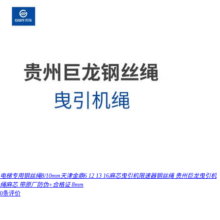
电梯专用钢丝绳8/10mm天津金鼎6 12 13 16麻芯曳引机限速器钢丝绳 贵州巨龙曳引机
绳麻芯 带原厂防伪+合格证 8mm
0条评价