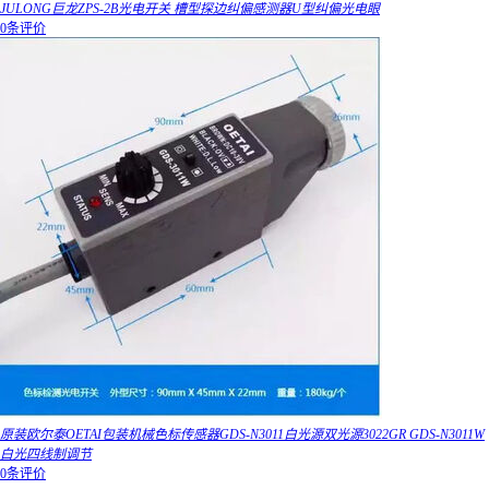
JULONG巨龙ZPS-2B光电开关 槽型探边纠偏感测器U型纠偏光电眼
0条评价
原装欧尔泰OETAI包装机械色标传感器GDS-N3011白光源双光源3022GR GDS-N3011W
白光四线制调节
0条评价