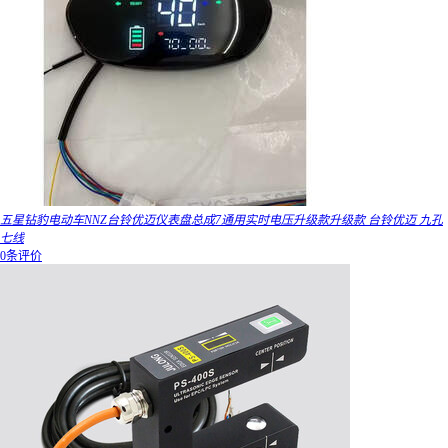
五星钻豹电动车NNZ台铃优迈仪表盘总成7通用实时电压升级款升级款 台铃优迈 九孔
七线
0条评价