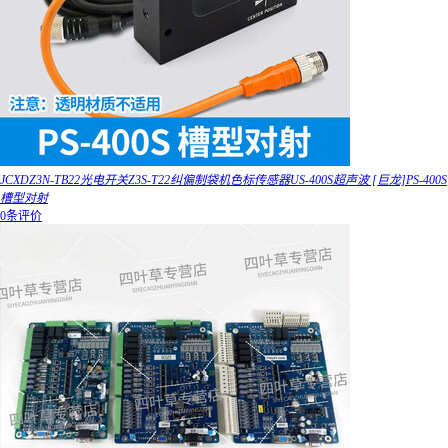
JCXDZ3N-TB22光电开关Z3S-T22纠偏制袋机色标传感器US-400S超声波 [巨龙]PS-400S
槽型对射
0条评价