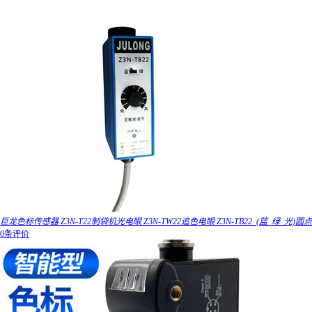
巨龙色标传感器 Z3N-T22制袋机光电眼 Z3N-TW22追色电眼 Z3N-TB22_(蓝_绿_光)圆点
0条评价