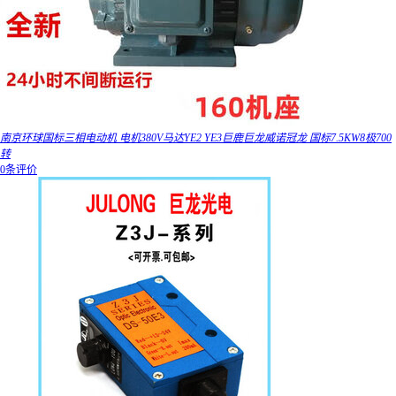
南京环球国标三相电动机 电机380V马达YE2 YE3巨鹿巨龙威诺冠龙 国标7.5KW8极700
转
0条评价