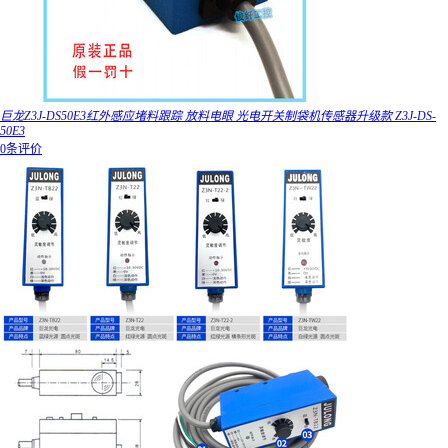
巨龙Z3J-DS50E3红外感应堵料跟踪 放料电眼 光电开关制袋机传感器升级款 Z3J-DS-
50E3
0条评价