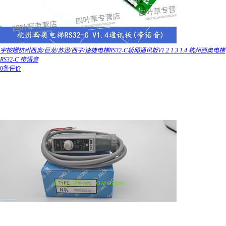
宇桉姗杭州西奥/巨龙/苏迅/西子/速捷电梯RS32-C轿厢通讯板V1.2 1.3 1.4 杭州西奥电梯
RS32-C 带语音
0条评价