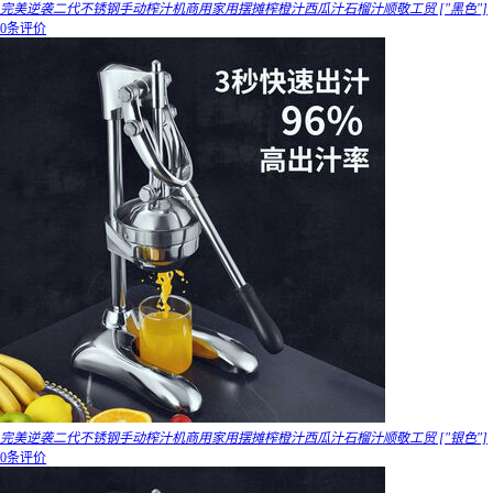
完美逆袭二代不锈钢手动榨汁机商用家用摆摊榨橙汁西瓜汁石榴汁顺敬工贸 ["黑色"]
0条评价
完美逆袭二代不锈钢手动榨汁机商用家用摆摊榨橙汁西瓜汁石榴汁顺敬工贸 ["银色"]
0条评价