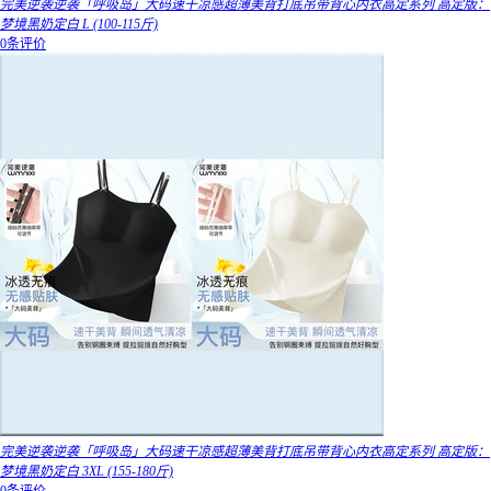
完美逆袭逆袭「呼吸岛」大码速干凉感超薄美背打底吊带背心内衣高定系列 高定版：
梦境黑奶定白 L (100-115斤)
0条评价
完美逆袭逆袭「呼吸岛」大码速干凉感超薄美背打底吊带背心内衣高定系列 高定版：
梦境黑奶定白 3XL (155-180斤)