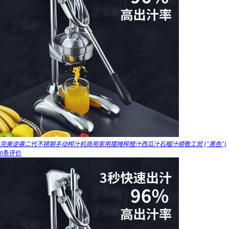
完美逆袭二代不锈钢手动榨汁机商用家用摆摊榨橙汁西瓜汁石榴汁顺敬工贸 ["黑色"]
0条评价