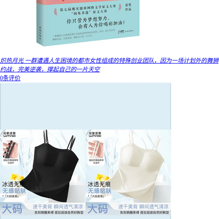
炽热月光 一群遭遇人生困境的都市女性组成的特殊创业团队，因为一场计划外的舞狮
约战，完美逆袭，撑起自己的一片天空
0条评价