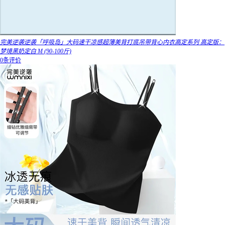
完美逆袭逆袭「呼吸岛」大码速干凉感超薄美背打底吊带背心内衣高定系列 高定版：
梦境黑奶定白 M (90-100斤)
0条评价