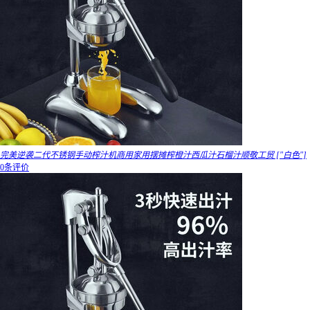
完美逆袭二代不锈钢手动榨汁机商用家用摆摊榨橙汁西瓜汁石榴汁顺敬工贸 ["白色"]
0条评价