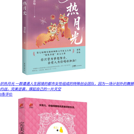
炽热月光 一群遭遇人生困境的都市女性组成的特殊创业团队，因为一场计划外的舞狮
约战，完美逆袭，撑起自己的一片天空
0条评价