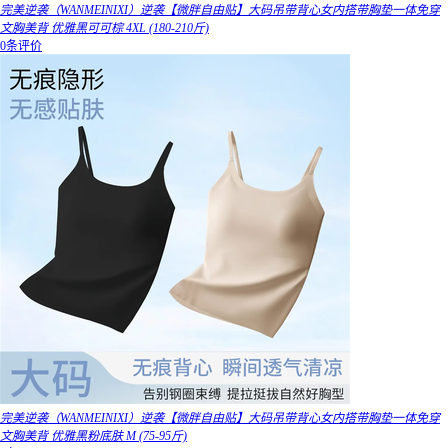
完美逆袭（WANMEINIXI）逆袭【微胖自由贴】大码吊带背心女内搭带胸垫一体免穿
文胸美背 优雅黑可可棕 4XL (180-210斤)
0条评价
完美逆袭（WANMEINIXI）逆袭【微胖自由贴】大码吊带背心女内搭带胸垫一体免穿
文胸美背 优雅黑粉底肤 M (75-95斤)