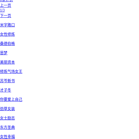
0条评价
上一页
1/3
下一页
米字路口
女性修炼
桑德伯格
恩梦
美丽资本
修炼气场女王
苏芩新书
才子冬
你要爱上自己
劲草女装
女士励志
东方圣典
女性幸福