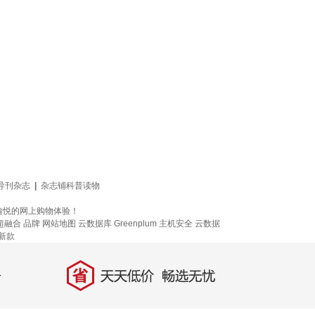
导刊杂志
|
杂志铺科普读物
愉悦的网上购物体验！
超融合
品牌
网站地图
云数据库 Greenplum
主机安全
云数据
新款
省
天天低价，畅选无忧