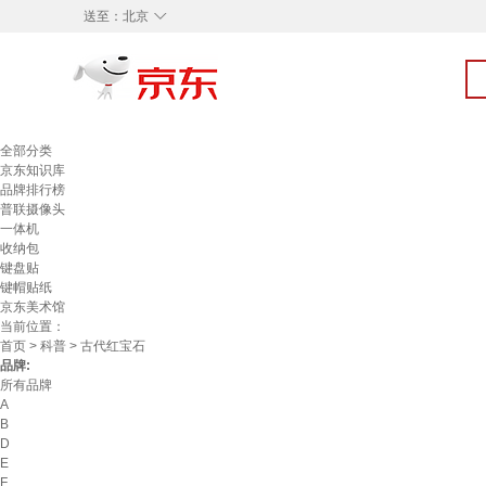
◇
送至：
北京
全部分类
京东知识库
品牌排行榜
普联摄像头
一体机
收纳包
键盘贴
键帽贴纸
京东美术馆
当前位置：
首页
>
科普
> 古代红宝石
品牌:
所有品牌
A
B
D
E
F