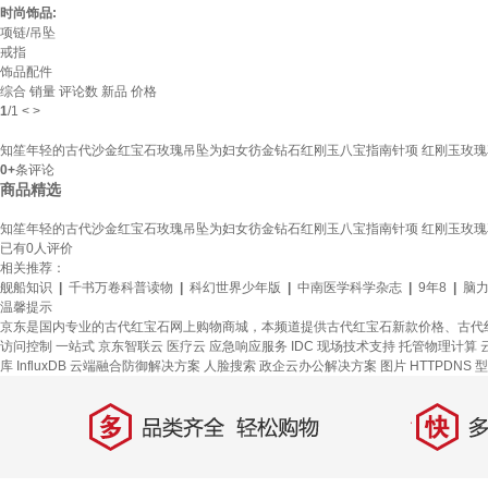
时尚饰品:
项链/吊坠
戒指
饰品配件
综合
销量
评论数
新品
价格
1
/
1
<
>
知笙年轻的古代沙金红宝石玫瑰吊坠为妇女彷金钻石红刚玉八宝指南针项 红刚玉玫
0+
条评论
商品精选
知笙年轻的古代沙金红宝石玫瑰吊坠为妇女彷金钻石红刚玉八宝指南针项 红刚玉玫
已有
0
人评价
相关推荐：
舰船知识
|
千书万卷科普读物
|
科幻世界少年版
|
中南医学科学杂志
|
9年8
|
脑
温馨提示
京东是国内专业的古代红宝石网上购物商城，本频道提供古代红宝石新款价格、古代
访问控制
一站式
京东智联云
医疗云
应急响应服务
IDC 现场技术支持
托管物理计算
库 InfluxDB
云端融合防御解决方案
人脸搜索
政企云办公解决方案
图片
HTTPDNS
型
多
快
品类齐全，轻松购物
多仓