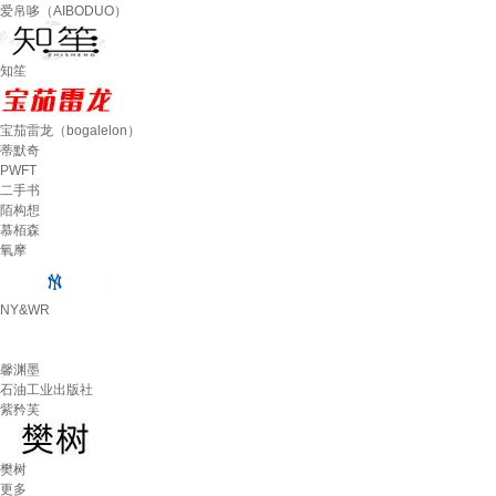
爱帛哆（AIBODUO）
知笙
宝茄雷龙（bogalelon）
蒂默奇
PWFT
二手书
陌构想
慕栢森
氧摩
NY&WR
馨渊墨
石油工业出版社
紫矜芙
樊树
更多