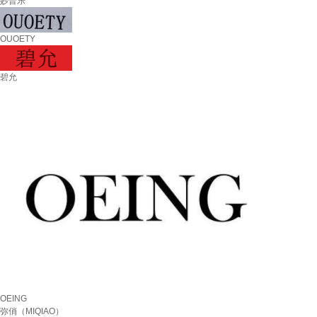
妙普乐
OUOETY
碧允
OEING
弥俏（MIQIAO）