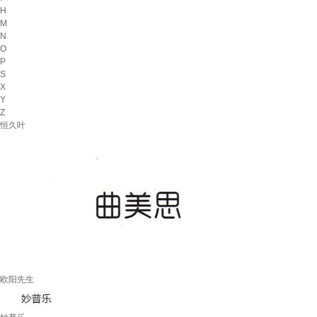
H
M
N
O
P
S
X
Y
Z
恒久叶
欧阳先生