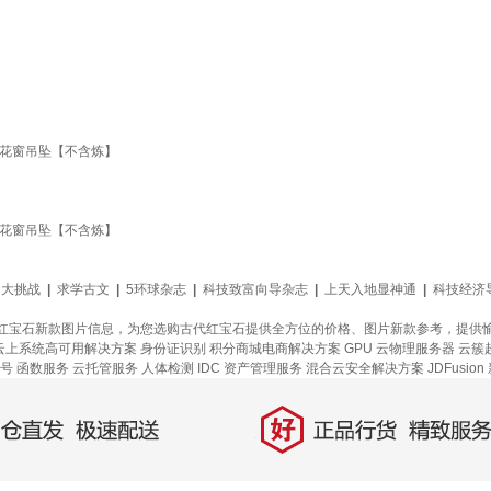
瑰花窗吊坠【不含炼】
瑰花窗吊坠【不含炼】
力大挑战
|
求学古文
|
5环球杂志
|
科技致富向导杂志
|
上天入地显神通
|
科技经济
红宝石新款图片信息，为您选购古代红宝石提供全方位的价格、图片新款参考，提供
云上系统高可用解决方案
身份证识别
积分商城电商解决方案
GPU 云物理服务器
云簇
号
函数服务
云托管服务
人体检测
IDC 资产管理服务
混合云安全解决方案
JDFusion
好
直发，极速配送
正品行货，精致服务