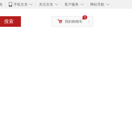
◇
◇
◇
◇
购
手机京东
关注京东
客户服务
网站导航
0
搜索
我的购物车
>