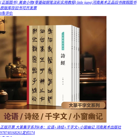
[正版图书] 美食小物(零基础钢笔淡彩实用教程) little jiang|河南美术正品旧书微瑕图书
原版库存旧书可开发票
0条评价
正版开票 大篆集字系列4本：论语+诗经+千字文+小窗幽记 河南美术出版社
978740168261定价274