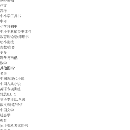
课外读物
作文
高考
中小学工具书
中考
小学升初中
中小学教辅类书课包
教育理论/教师用书
幼小衔接
奥数/竞赛
更多
科学与自然:
数学
其他图书:
名著
中国近现代小说
中国古典小说
英语专项训练
雅思IELTS
英语专业四/八级
散文/随笔/书信
中国文学
社会学
教育
执业资格考试用书