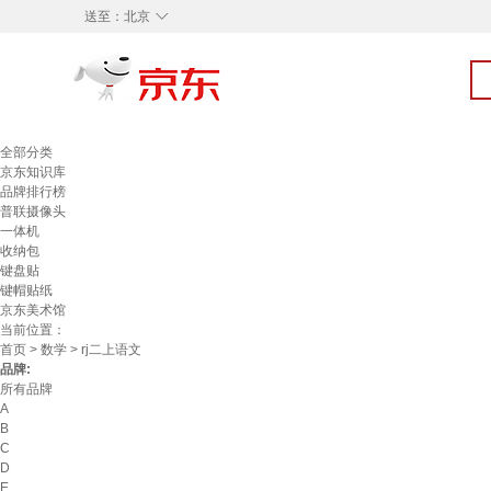
◇
送至：
北京
全部分类
京东知识库
品牌排行榜
普联摄像头
一体机
收纳包
键盘贴
键帽贴纸
京东美术馆
当前位置：
首页
>
数学
> rj二上语文
品牌:
所有品牌
A
B
C
D
E