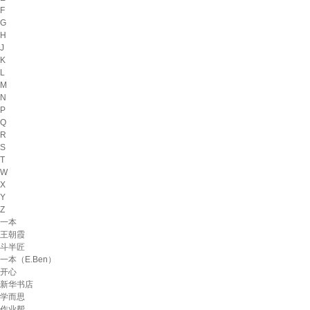
F
G
H
J
K
L
M
N
P
Q
R
S
T
W
X
Y
Z
一本
王朝霞
斗半匠
一本（E.Ben）
开心
新华书店
学而思
作业帮