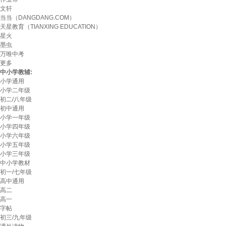
文轩
当当（DANGDANG.COM）
天星教育（TIANXING EDUCATION）
星火
墨虫
万唯中考
更多
中小学教辅:
小学通用
小学二年级
初二/八年级
初中通用
小学一年级
小学四年级
小学六年级
小学五年级
小学三年级
中小学教材
初一/七年级
高中通用
高二
高一
字帖
初三/九年级