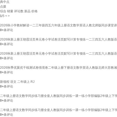
典中点
点拨
综合
销量
评论数
新品
价格
1
/
5
<
>
2026秋小学教材解读一二三年级四五六年级上册语文数学英语人教北师版同步课堂讲解
0+
条评论
2026秋新上册王朝霞活页单元卷小学试卷活页默写计算专项练一二三四五六人教版语文
0+
条评论
2026秋新上册王朝霞活页单元卷小学试卷活页默写计算专项练一二三四五六人教版语文
0+
条评论
2026秋季优翼优干线测试卷情境卷二年级上册下册语文数学英语人教版北师大苏教湘少
0+
条评论
新领程 语文 二年级上 RJ
0+
条评论
二年级上册语文数学同步练习册全套人教版同步训练一课一练小学部编版2年级上下学
0+
条评论
二年级上册语文数学同步练习册全套人教版同步训练一课一练小学部编版2年级上下学
0+
条评论