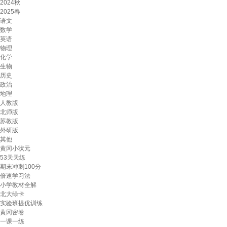
2024秋
2025春
语文
数学
英语
物理
化学
生物
历史
政治
地理
人教版
北师版
苏教版
外研版
其他
黄冈小状元
53天天练
期末冲刺100分
倍速学习法
小学教材全解
北大绿卡
实验班提优训练
黄冈密卷
一课一练