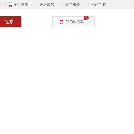
◇
◇
◇
◇
购
手机京东
关注京东
客户服务
网站导航
0
搜索
我的购物车
>