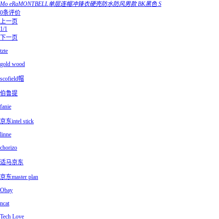
Mo eRaMONTBELL单层连帽冲锋衣硬壳防水防风男款 BK黑色 S
0条评价
上一页
1/1
下一页
tzte
gold wood
scofield帽
伯鲁提
fanie
京东intel stick
linne
chorizo
适马京东
京东master plan
Obay
ncat
Tech Love