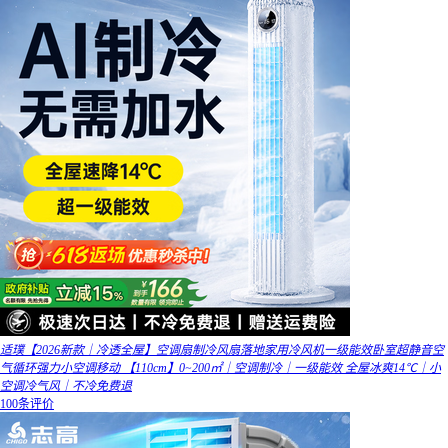
适璞【2026新款｜冷透全屋】空调扇制冷风扇落地家用冷风机一级能效卧室超静音空
气循环强力小空调移动 【110cm】0~200㎡｜空调制冷｜一级能效 全屋冰爽14℃｜小
空调冷气风｜不冷免费退
100条评价