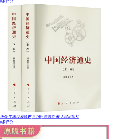
0条评价
正版 中国经济通史(全2册) 高德步 著 人民出版社
0条评价