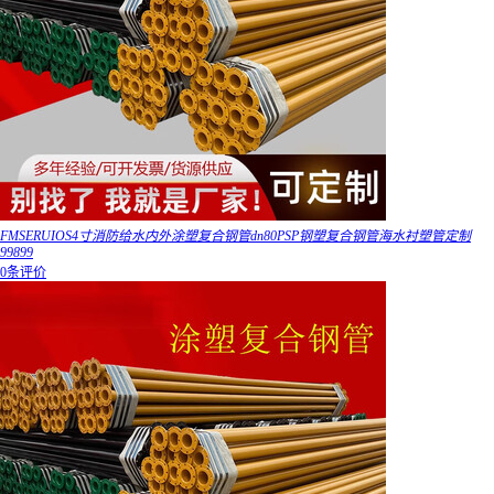
FMSERUIOS4寸消防给水内外涂塑复合钢管dn80PSP钢塑复合钢管海水衬塑管定制
99899
0条评价