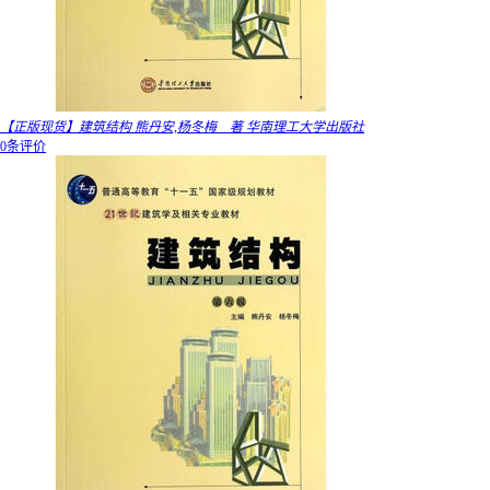
【正版现货】建筑结构 熊丹安,杨冬梅 著 华南理工大学出版社
0条评价