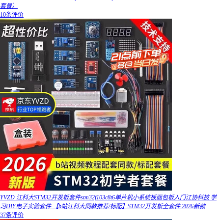
套餐）
10条评价
YVZD 江科大STM32开发板套件stm32f103c8t6单片机小系统板面包板入门江协科技 学
习DIY电子实验套件 【b站江科大同款推荐/标配】STM32开发板全套件 2026新款
37条评价