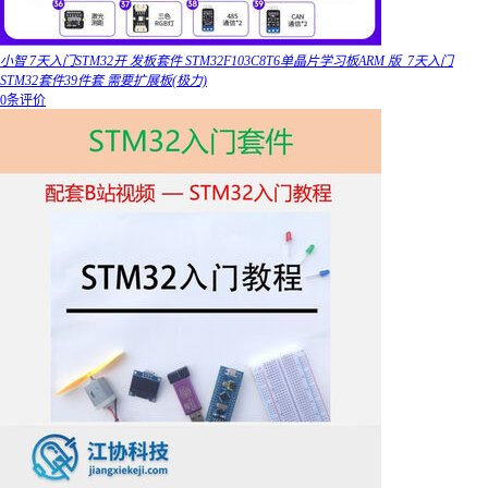
小智 7天入门STM32开 发板套件 STM32F103C8T6单晶片学习板ARM 版_7天入门
STM32套件39件套 需要扩展板(极力)
0条评价