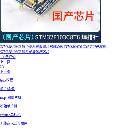
STM32F103C8T6小型系统板单片机核心板 STM32C6T6实验学习开发板
STM32F103C8T6系统板国产芯片
100条评价
上一页
1/3
下一页
fpga教程
单片机c例
msp430单片机
松翰单片机
arduino单片机
无线嵌入式互联网