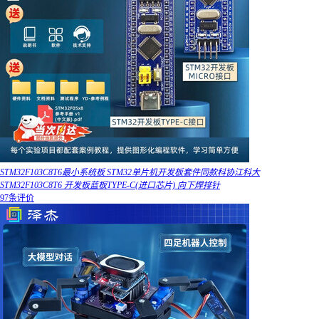
STM32F103C8T6最小系统板 STM32单片机开发板套件同款科协江科大
STM32F103C8T6 开发板蓝板TYPE-C(进口芯片) 向下焊排针
97条评价