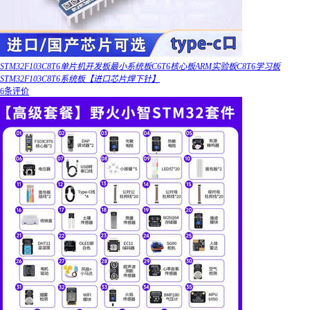
STM32F103C8T6单片机开发板最小系统板C6T6核心板ARM实验板C8T6学习板
STM32F103C8T6系统板【进口芯片焊下针】
6条评价