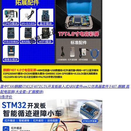
普中T300麒麟STM32F407ZGT6开发板嵌入式ARM套件stm32仿真器套件 F407-麒麟 高
配电容屏(大全套+扩展模块)
0条评价