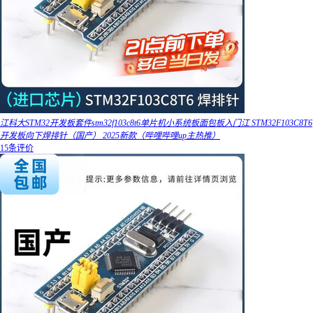
江科大STM32开发板套件stm32f103c8t6单片机小系统板面包板入门江 STM32F103C8T6
开发板向下焊排针（国产） 2025新款（哔哩哔哩up主热推）
15条评价