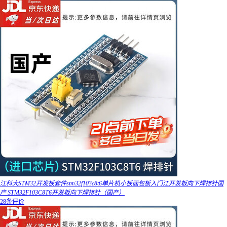
江科大STM32开发板套件stm32f103c8t6单片机小板面包板入门江开发板向下焊排针国
产 STM32F103C8T6开发板向下焊排针（国产）
28条评价