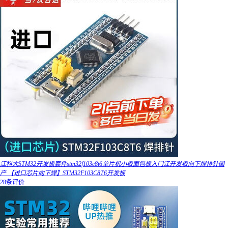
江科大STM32开发板套件stm32f103c8t6单片机小板面包板入门江开发板向下焊排针国
产 【进口芯片向下焊】STM32F103C8T6开发板
28条评价