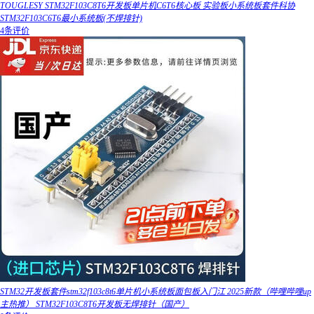
TOUGLESY STM32F103C8T6开发板单片机C6T6核心板 实验板小系统板套件科协
STM32F103C6T6最小系统板(不焊排针)
4条评价
STM32开发板套件stm32f103c8t6单片机小系统板面包板入门江 2025新款（哔哩哔哩up
主热推） STM32F103C8T6开发板无焊排针（国产）