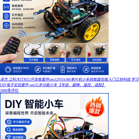
泽杰 江科大STM32开发板套件stm32f103c8t6单片机小系统板面包板入门江协科技 学习
DIY电子实验套件 stm32多功能小车【寻迹、避障、遥控、追踪】
2000条评价