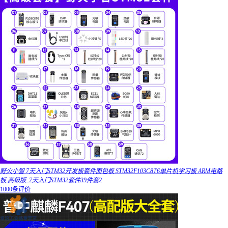
野火小智 7天入门STM32开发板套件面包板 STM32F103C8T6单片机学习板 ARM电路
板 高级版_7天入门STM32套件39件套2
1000条评价