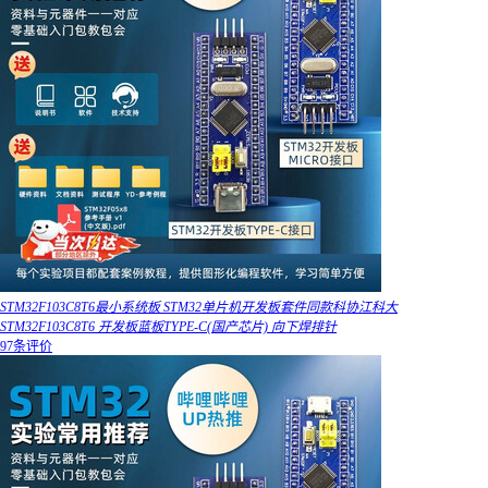
STM32F103C8T6最小系统板 STM32单片机开发板套件同款科协江科大
STM32F103C8T6 开发板蓝板TYPE-C(国产芯片) 向下焊排针
97条评价