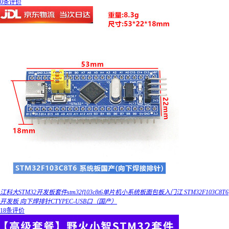
0条评价
江科大STM32开发板套件stm32f103c8t6单片机小系统板面包板入门江 STM32F103C8T6
开发板 向下焊排针CTYPEC-USB口（国产）
18条评价