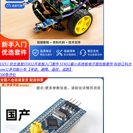
DZYJ 京仓速发STM32开发板入门套件 STM32最小系统板电子面包板套件 科协江科大
stm32多功能小车【寻迹、避障、遥控、追踪】
500条评价