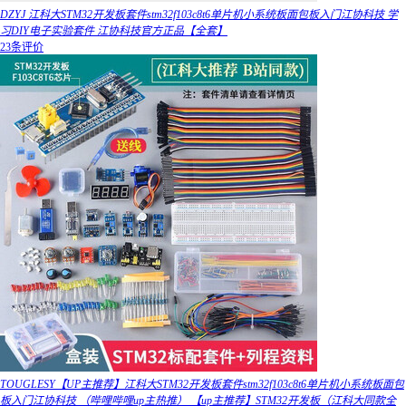
DZYJ 江科大STM32开发板套件stm32f103c8t6单片机小系统板面包板入门江协科技 学
习DIY电子实验套件 江协科技官方正品【全套】
23条评价
TOUGLESY【UP主推荐】江科大STM32开发板套件stm32f103c8t6单片机小系统板面包
板入门江协科技 （哔哩哔哩up主热推） 【up主推荐】STM32开发板（江科大同款全