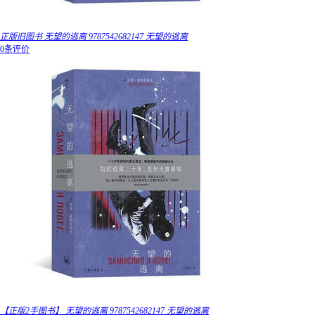
正版旧图书 无望的逃离 9787542682147 无望的逃离
0条评价
【正版2手图书】 无望的逃离 9787542682147 无望的逃离