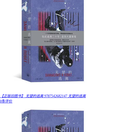
【正版旧图书】 无望的逃离 9787542682147 无望的逃离
0条评价