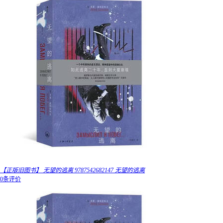
【正版旧图书】 无望的逃离 9787542682147 无望的逃离
0条评价