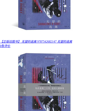
【正版旧图书】 无望的逃离 9787542682147 无望的逃离
0条评价