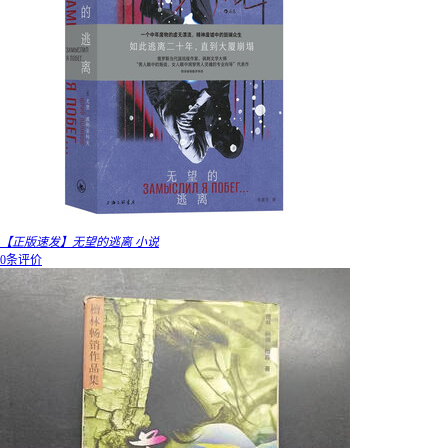
【正版速发】无望的逃离 小说
0条评价