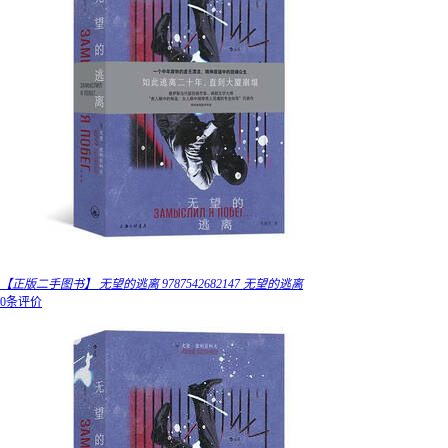
【正版二手图书】 无望的逃离 9787542682147 无望的逃离
0条评价