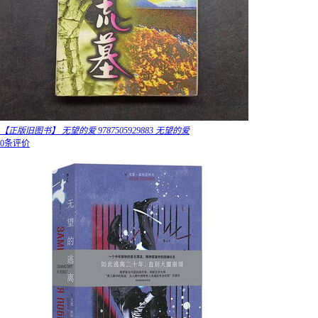
【正版旧图书】 无望的爱 9787505929883 无望的爱
0条评价