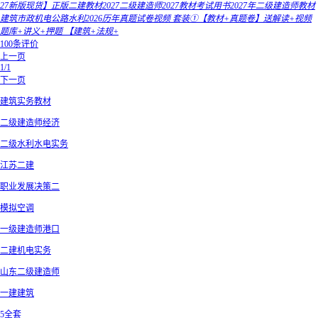
27新版现货】正版二建教材2027二级建造师2027教材考试用书2027年二级建造师教材
建筑市政机电公路水利2026历年真题试卷视频 套装①【教材+真题卷】送解读+视频
题库+讲义+押题 【建筑+法规+
100条评价
上一页
1/1
下一页
建筑实务教材
二级建造师经济
二级水利水电实务
江苏二建
职业发展决策二
模拟空调
一级建造师港口
二建机电实务
山东二级建造师
一建建筑
5全套