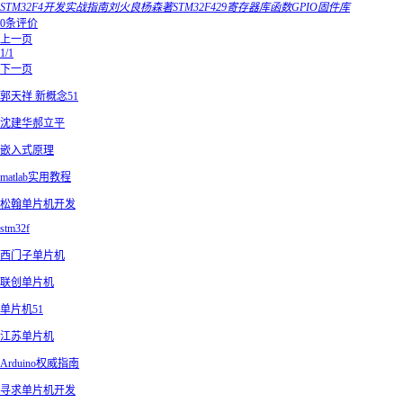
STM32F4开发实战指南刘火良杨森著STM32F429寄存器库函数GPIO固件库
0条评价
上一页
1/1
下一页
郭天祥 新概念51
沈建华郝立平
嵌入式原理
matlab实用教程
松翰单片机开发
stm32f
西门子单片机
联创单片机
单片机51
江苏单片机
Arduino权威指南
寻求单片机开发