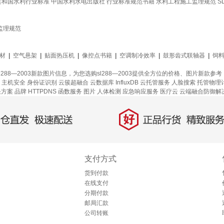
华人民共和国水利行业标准 中国水利水电出版社 行业标准规范书籍 水利工程施工监理规范 SL 2
工监理规范
材
|
空气悬架
|
贴面热压机
|
像控点书籍
|
空调制冷效率
|
鼓形齿式联轴器
|
饲
、sl288—2003新款图片信息，为您选购sl288—2003提供全方位的价格、图片新
主机安全
身份证识别
云簇超融合
云数据库 InfluxDB
云托管服务
人脸搜索
托管物理
决方案
品牌
HTTPDNS
函数服务
图片
人体检测
应急响应服务
医疗云
云端融合防御解
好
直发，极速配送
正品行货，精致服务
支付方式
货到付款
在线支付
分期付款
邮局汇款
公司转账