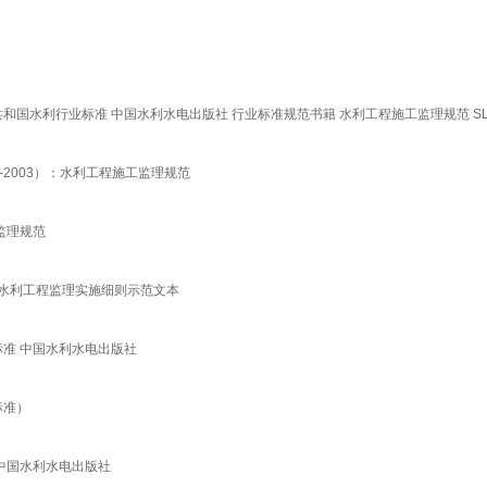
华人民共和国水利行业标准 中国水利水电出版社 行业标准规范书籍 水利工程施工监理规范 SL 2
8-2003）：水利工程施工监理规范
工监理规范
业标准 水利工程监理实施细则示范文本
行业标准 中国水利水电出版社
标准）
准 中国水利水电出版社