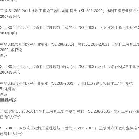
正版 SL 288-2014 水利工程施工监理规范 替代（SL 288-2003）水利工程行业标
200+
条评论
SL 288-2014 水利工程施工监理规范 （替代SL 288-2003） 正版 水利工程行业标准 
10+
条评论
中华人民共和国水利行业标准（SL 288-2014，替代SL 288-2003）：水利工程施
2000+
条评论
自营
SL 288-2014 水利工程施工监理规范 替代（SL 288-2003）水利工程行业标准 
200+
条评论
中华人民共和国水利行业标准（SL288-2003）：水利工程建设项目施工监理规范
5+
条评论
自营
商品精选
正版现货 SL 288-2014 水利工程施工监理规范 替代（SL 288-2003）水利工程
已有
0
人评价
SL 288-2014 水利工程施工监理规范 （替代SL 288-2003） 正版 水利工程行业标准 
已有
10
人评价