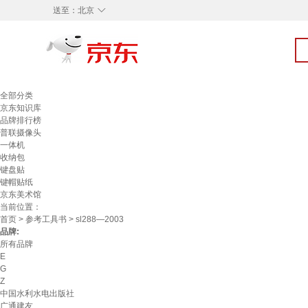
◇
送至：
北京
全部分类
京东知识库
品牌排行榜
普联摄像头
一体机
收纳包
键盘贴
键帽贴纸
京东美术馆
当前位置：
首页
>
参考工具书
> sl288—2003
品牌:
所有品牌
E
G
Z
中国水利水电出版社
广通建友