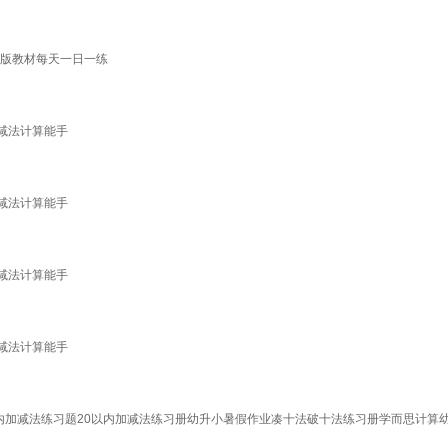
教版教材每天一日一练
加减法计算能手
加减法计算能手
加减法计算能手
加减法计算能手
内加减法练习题20以内加减法练习册幼升小暑假作业凑十法破十法练习册学而思计算