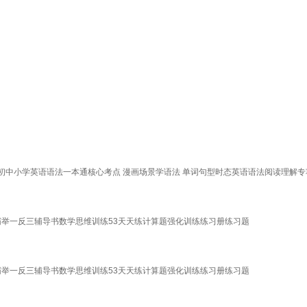
课标初中小学英语语法一本通核心考点 漫画场景学语法 单词句型时态英语语法阅读理解
解学霸举一反三辅导书数学思维训练53天天练计算题强化训练练习册练习题
解学霸举一反三辅导书数学思维训练53天天练计算题强化训练练习册练习题