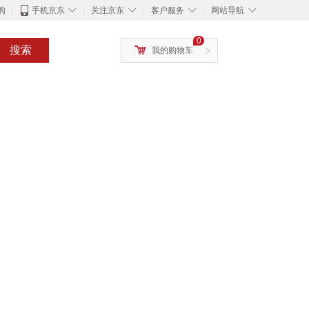
◇
◇
◇
◇
购
手机京东
关注京东
客户服务
网站导航
0
搜索
我的购物车
>