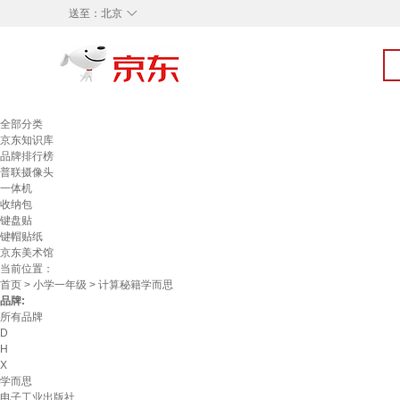
◇
送至：
北京
全部分类
京东知识库
品牌排行榜
普联摄像头
一体机
收纳包
键盘贴
键帽贴纸
京东美术馆
当前位置：
首页
>
小学一年级
> 计算秘籍学而思
品牌:
所有品牌
D
H
X
学而思
电子工业出版社