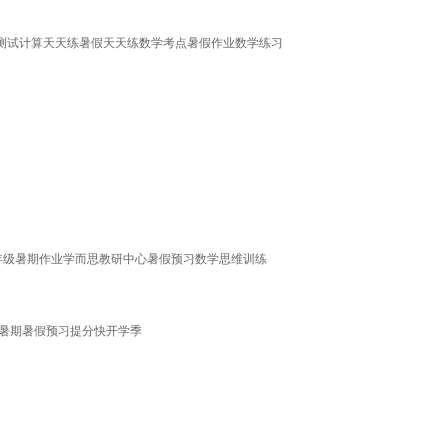
测试计算天天练暑假天天练数学考点暑假作业数学练习
年级暑期作业学而思教研中心暑假预习数学思维训练
学暑期暑假预习提分快开学季