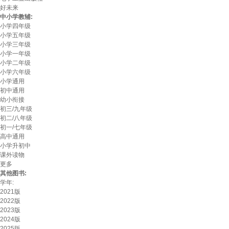
好未来
中小学教辅:
小学四年级
小学五年级
小学三年级
小学一年级
小学二年级
小学六年级
小学通用
初中通用
幼小衔接
初三/九年级
初二/八年级
初一/七年级
高中通用
小学升初中
课外读物
更多
其他图书:
学年:
2021版
2022版
2023版
2024版
2025版