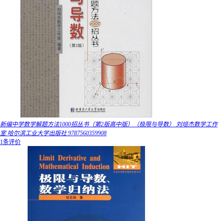
新编中学数学解题方法1000招丛书（第2版高中版）（极限与导数） 刘培杰数学工作
室 哈尔滨工业大学出版社 9787560359908
1条评价