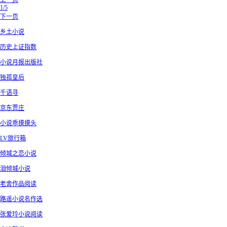
上一页
1/5
下一页
乡土小说
历史上证指数
小说月报出版社
独孤皇后
千语寻
京东贾庄
小说乖摸摸头
LV旅行箱
倾城之恋小说
泪倾城小说
老舍作品阅读
路遥小说名作选
张爱玲小说阅读