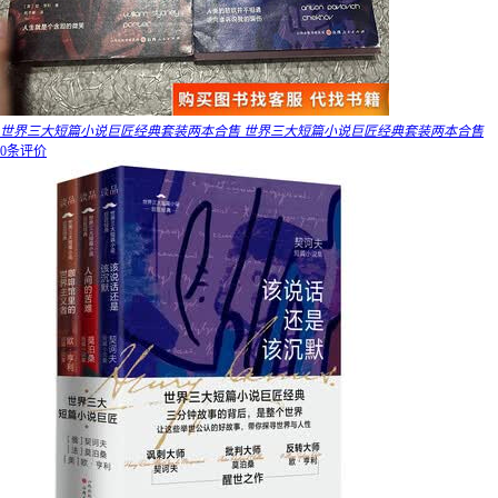
世界三大短篇小说巨匠经典套装两本合售 世界三大短篇小说巨匠经典套装两本合售
0条评价