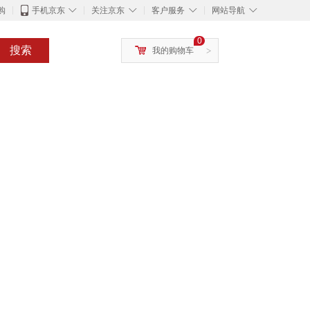
◇
◇
◇
◇
购
手机京东
关注京东
客户服务
网站导航
0
搜索
我的购物车
>