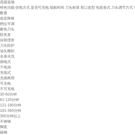
高级选项:
特色功能
供电方式
是否可充电
续航时间
刀头材质
剪口造型
包装形式
刀头调节方式
数显
低音降噪
档位可调
耐热刀头
防夹发
自助理发
刀头防护
油头雕刻
全身水洗
插电式
干电池
充电式
充插两用
可充电
不可充电
30-60分钟
61-120分钟
121-180分钟
181-360分钟
360分钟以上
不锈钢
陶瓷
碳钢