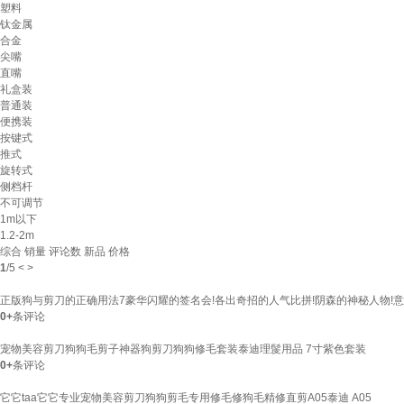
塑料
钛金属
合金
尖嘴
直嘴
礼盒装
普通装
便携装
按键式
推式
旋转式
侧档杆
不可调节
1m以下
1.2-2m
综合
销量
评论数
新品
价格
1
/
5
<
>
正版狗与剪刀的正确用法7豪华闪耀的签名会!各出奇招的人气比拼!阴森的神秘人物!意想不到
0+
条评论
宠物美容剪刀狗狗毛剪子神器狗剪刀狗狗修毛套装泰迪理髲用品 7寸紫色套装
0+
条评论
它它taa它它专业宠物美容剪刀狗狗剪毛专用修毛修狗毛精修直剪A05泰迪 A05