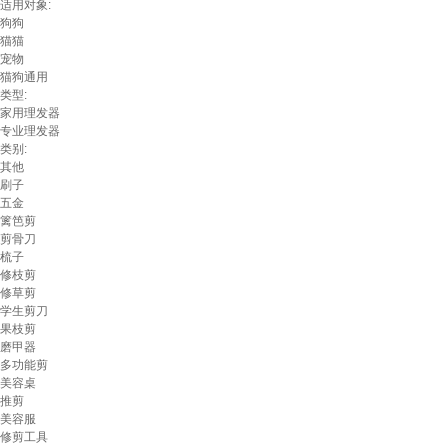
适用对象:
狗狗
猫猫
宠物
猫狗通用
类型:
家用理发器
专业理发器
类别:
其他
刷子
五金
篱笆剪
剪骨刀
梳子
修枝剪
修草剪
学生剪刀
果枝剪
磨甲器
多功能剪
美容桌
推剪
美容服
修剪工具