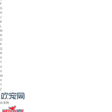
F
G
H
J
K
L
M
N
O
P
Q
R
S
T
U
V
W
X
Y
Z
欢宠网