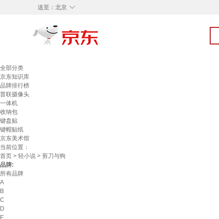
◇
送至：
北京
全部分类
京东知识库
品牌排行榜
普联摄像头
一体机
收纳包
键盘贴
键帽贴纸
京东美术馆
当前位置：
首页
>
轻小说
> 剪刀与狗
品牌:
所有品牌
A
B
C
D
E