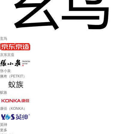
玄鸟
京东京造
张小泉
佩奇（PETKIT）
蚁族
康佳（KONKA）
英绅
更多