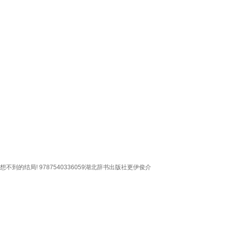
的结局! 9787540336059湖北辞书出版社更伊俊介