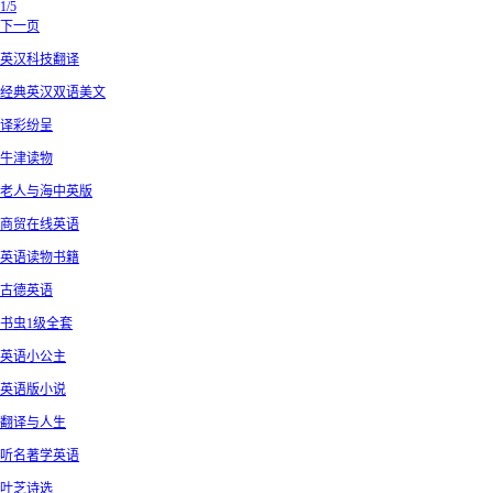
1/5
下一页
英汉科技翻译
经典英汉双语美文
译彩纷呈
牛津读物
老人与海中英版
商贸在线英语
英语读物书籍
古德英语
书虫1级全套
英语小公主
英语版小说
翻译与人生
听名著学英语
叶芝诗选