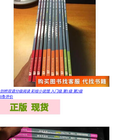
剑桥双语分级阅读 彩绘小说馆 入门级.第1级.第2级
0条评价