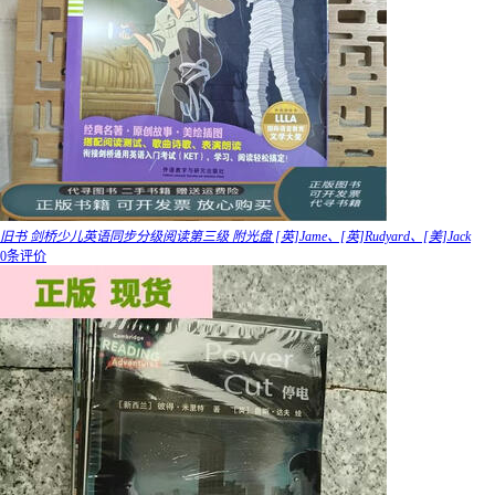
旧书 剑桥少儿英语同步分级阅读第三级 附光盘 [英]Jame、[英]Rudyard、[美]Jack
0条评价