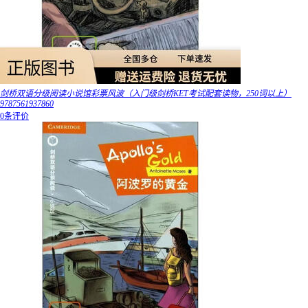
剑桥双语分级阅读小说馆彩票风波（入门级剑桥KET考试配套读物，250词以上）
9787561937860
0条评价