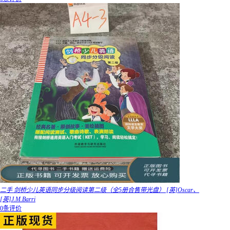
二手 剑桥少儿英语同步分级阅读第二级（全5册合售带光盘） [英]Oscar、
[英]J.M.Barri
0条评价