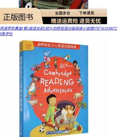
阿波罗的黄金(第2级适合初2初3)/剑桥双语分级阅读小说馆9787561938072
0条评价