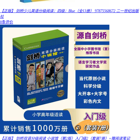
【正版】 剑桥少儿英语分级阅读：四级：Blue（全13册） 97875568672 二一世纪出版
社
0条评价
【正版】 剑桥双语分级阅读 小说馆（第2版）入门级2（套装7册）+赠阅读笔记